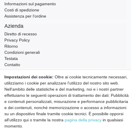
Informazioni sul pagamento
Costi di spedizione
Assistenza per l‘ordine
Azienda
Diretto di recesso
Privacy Policy
Ritorno
Condizioni generali
Testata
Contatto
Annullare l'ordine
Impostazioni dei cookie:
Oltre ai cookie tecnicamente necessari,
utilizziamo i cookie per analizzare l'utilizzo del nostro sito web.
Notizie sui materiali Montessori e sull'educazione
Montessori.
Nell'ambito delle statistiche e del marketing, noi e i nostri partner
Informazioni settimanali gratuite
effettuiamo le seguenti operazioni di trattamento dei dati: Pubblicità
e contenuti personalizzati, misurazione e performance pubblicitaria
e dei contenuti, nonché memorizzazione o accesso a informazioni
su un dispositivo finale tramite cookie tecnici. È possibile opporsi
Confermo di aver preso visione della:
policy
. Il mio accordo può essere revocato
in qualsiasi momento.
all'utilizzo qui o tramite la nostra
pagina della privacy
in qualsiasi
momento.