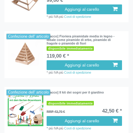
99,00 € *
Aggiungi al carello
*
più IVA
più
Costi di spedizione
Confezione dell' articolo
[Pacco] Fioriera piramidale media in legno -
ideale come piramide di erbe, piramide di
fragole o piramide di fiori
disponibile immediatamente
119,00 € *
Aggiungi al carello
*
più IVA
più
Costi di spedizione
Confezione dell' articolo
[Pacco] Il kit dei sogni per il giardino
disponibile immediatamente
42,50 € *
RRP 43,70 €
Aggiungi al carello
*
più IVA
più
Costi di spedizione