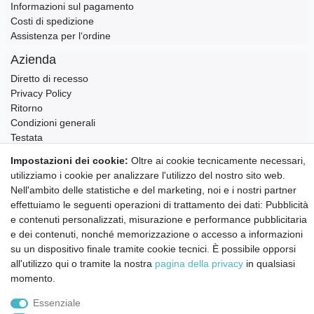
Informazioni sul pagamento
Costi di spedizione
Assistenza per l‘ordine
Azienda
Diretto di recesso
Privacy Policy
Ritorno
Condizioni generali
Testata
Contatto
Impostazioni dei cookie:
Oltre ai cookie tecnicamente necessari,
utilizziamo i cookie per analizzare l'utilizzo del nostro sito web.
Annullare l'ordine
Nell'ambito delle statistiche e del marketing, noi e i nostri partner
Notizie sui materiali Montessori e sull'educazione
effettuiamo le seguenti operazioni di trattamento dei dati: Pubblicità
Montessori.
e contenuti personalizzati, misurazione e performance pubblicitaria
Informazioni settimanali gratuite
e dei contenuti, nonché memorizzazione o accesso a informazioni
su un dispositivo finale tramite cookie tecnici. È possibile opporsi
all'utilizzo qui o tramite la nostra
pagina della privacy
in qualsiasi
Confermo di aver preso visione della:
policy
. Il mio accordo può essere revocato
momento.
in qualsiasi momento.
Essenziale
Iscriviti a