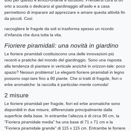
solo per questo è emozi-onante e istruttivo. Prendersi cura di un
orto a scuola o dedicarsi al giardinaggio all’asilo e a casa
permettono di imparare ad apprezzare e amare questa attività fin
da piccoli. Così
raccogliere le fragole da soli si trasforma spesso un ricordo
d’infanzia che dura tutta la vita.
Fioriere piramidali: una novità in giardino
Le fioriere piramidali costituiscono una delle innovazioni più
recenti e pratiche del mondo del giardinggio. Sono una risposta
alla tendenza di piantare in verticale anziché in orizzon-tale: poco
spazio? Nessun problema! Le eleganti fioriere piramidali in legno
possono ospi-tare fino a 80 piante. Che si tratti di fragole, fiori o
erbe aromatiche: la raccolta è particolar-mente comoda!
2 misure
Le fioriere piramidali per fragole, fiori ed erbe aromatiche sono
disponibili in due misure, differenziate principalmente dalla
superficie della base. In entrambe l’altezza è di circa 90 cm, la
"Fioriera piramidale media" ha una base di 71 x 71 cm e la
"Fioriera piramidale grande" di 115 x 115 cm. Entrambe le fioriere