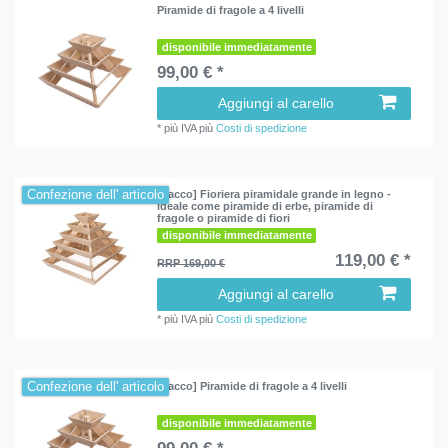
Piramide di fragole a 4 livelli
disponibile immediatamente
99,00 € *
Aggiungi al carello
*
più IVA
più
Costi di spedizione
Confezione dell' articolo
[Pacco] Fioriera piramidale grande in legno -
ideale come piramide di erbe, piramide di
fragole o piramide di fiori
disponibile immediatamente
119,00 € *
RRP 169,00 €
Aggiungi al carello
*
più IVA
più
Costi di spedizione
Confezione dell' articolo
[Pacco] Piramide di fragole a 4 livelli
disponibile immediatamente