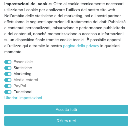
Notizie sui materiali Montessori e sull'educazione
Impostazioni dei cookie:
Oltre ai cookie tecnicamente necessari,
Montessori.
utilizziamo i cookie per analizzare l'utilizzo del nostro sito web.
Informazioni settimanali gratuite
Nell'ambito delle statistiche e del marketing, noi e i nostri partner
effettuiamo le seguenti operazioni di trattamento dei dati: Pubblicità
e contenuti personalizzati, misurazione e performance pubblicitaria
Confermo di aver preso visione della:
policy
. Il mio accordo può essere revocato
e dei contenuti, nonché memorizzazione o accesso a informazioni
in qualsiasi momento.
su un dispositivo finale tramite cookie tecnici. È possibile opporsi
all'utilizzo qui o tramite la nostra
pagina della privacy
in qualsiasi
Iscriviti a
momento.
Essenziale
© Copyright 2026 | Tutti i diritti riservati.
Statistiche
Marketing
Media esterni
PayPal
Functional
Ulteriori impostazioni
Accetta tutti
Rifiuta tutti