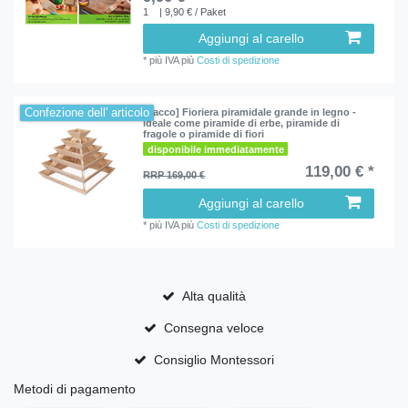
1
| 9,90 € / Paket
Aggiungi al carello
*
più IVA
più
Costi di spedizione
Confezione dell' articolo
[Pacco] Fioriera piramidale grande in legno -
ideale come piramide di erbe, piramide di
fragole o piramide di fiori
disponibile immediatamente
119,00 € *
RRP 169,00 €
Aggiungi al carello
*
più IVA
più
Costi di spedizione
Alta qualità
Consegna veloce
Consiglio Montessori
Metodi di pagamento