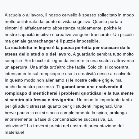
A scuola o al lavoro, il nostro cervello è spesso sollecitato in modo
molto unilaterale dal punto di vista cognitivo. Questo porta a
sintomi di affaticamento abbastanza rapidamente, poiché le
nostre capacità intuitive e creative vengono trascurate. Un piccolo
ma geniale gamechanger è il puzzle impossibile.
La scatoletta in legno è la pausa perfetta per staccare dallo
stress dello studio o del lavoro.
A guardarlo sembra tutto molto
semplice. Sei blocchi di legno da inserire in una scatola attraverso
un'apertura. Una sfida tutt’altro che facile. Solo chi si concentra
intensamente sul rompicapo e usa la creatività riesce a risolverlo.
In questo modo non alleniamo sì le nostre cellule grigie, ma
anche la nostra pazienza.
Ti garantiamo che risolvendo il
rompicapo dimenticherai i problemi quotidiani e la tua mente
si sentirà più fresca e rinvigorita.
Un aspetto importante tanto
per gli adulti stressati quanto per gli studenti impegnati. Una
breve pausa in cui si stacca completamente la spina, prolunga
enormemente la fase di concentrazione successiva. La
soluzione? La troverai presto nel nostro di presentazione del
materiale!