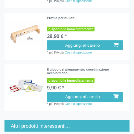
*
più IVA
più
Costi di spedizione
Profilo per bulloni
disponibile immediatamente
29,90 € *
Aggiungi al carello
*
più IVA
più
Costi di spedizione
Il gioco del piegamento: coordinazione
occhio/mano
disponibile immediatamente
9,90 € *
Aggiungi al carello
*
più IVA
più
Costi di spedizione
Altri prodotti interessanti...