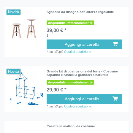
Novità
Sgabello da disegno con altezza regolabile
disponibile immediatamente
39,00 € *
1
Aggiungi al carello
*
più IVA
più
Costi di spedizione
Novità
Grande kit di costruzione del forte - Costruire
capanne e castelli a grandezza naturale
disponibile immediatamente
29,90 € *
Aggiungi al carello
*
più IVA
più
Costi di spedizione
Casetta in mattoni da costruire