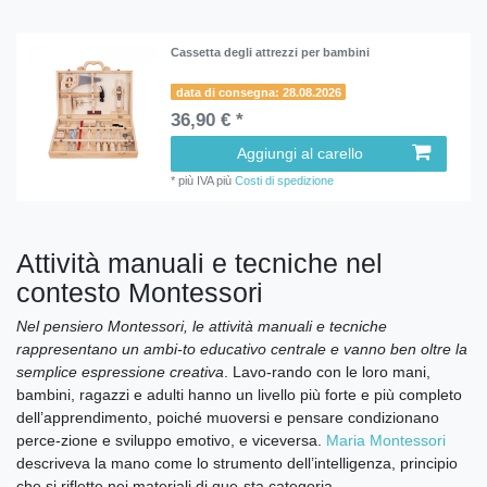
Cassetta degli attrezzi per bambini
data di consegna: 28.08.2026
36,90 € *
Aggiungi al carello
*
più IVA
più
Costi di spedizione
Attività manuali e tecniche nel
contesto Montessori
Nel pensiero Montessori, le attività manuali e tecniche
rappresentano un ambi-to educativo centrale e vanno ben oltre la
semplice espressione creativa
. Lavo-rando con le loro mani,
bambini, ragazzi e adulti hanno un livello più forte e più completo
dell’apprendimento, poiché muoversi e pensare condizionano
perce-zione e sviluppo emotivo, e viceversa.
Maria Montessori
descriveva la mano come lo strumento dell’intelligenza, principio
che si riflette nei materiali di que-sta categoria.