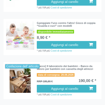
Aggiungi al carello
*
più IVA
più
Costi di spedizione
Gareggiate l’uno contro l’altro! Gioco di coppia
“Guarda e cuci” con modelli
disponibile immediatamente
8,90 € *
Aggiungi al carello
*
più IVA
più
Costi di spedizione
Confezione dell' articolo
[Pacco] Il laboratorio dei bambini – Banco da
lavoro per bambini con cassetta degli attrezzi
data di consegna: 28.08.2026
190,00 € *
RRP 195,90 €
Aggiungi al carello
*
più IVA
più
Costi di spedizione