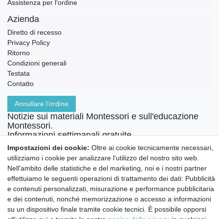
Assistenza per l‘ordine
Azienda
Diretto di recesso
Privacy Policy
Ritorno
Condizioni generali
Testata
Contatto
Annullare l'ordine
Notizie sui materiali Montessori e sull'educazione
Montessori.
Informazioni settimanali gratuite
Impostazioni dei cookie:
Oltre ai cookie tecnicamente necessari,
utilizziamo i cookie per analizzare l'utilizzo del nostro sito web.
Nell'ambito delle statistiche e del marketing, noi e i nostri partner
Confermo di aver preso visione della:
policy
. Il mio accordo può essere revocato
in qualsiasi momento.
effettuiamo le seguenti operazioni di trattamento dei dati: Pubblicità
e contenuti personalizzati, misurazione e performance pubblicitaria
Iscriviti a
e dei contenuti, nonché memorizzazione o accesso a informazioni
su un dispositivo finale tramite cookie tecnici. È possibile opporsi