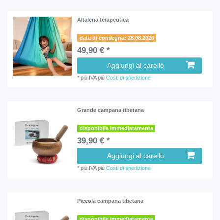
Altalena terapeutica
data di consegna: 28.08.2026
49,90 € *
Aggiungi al carello
*
più IVA
più
Costi di spedizione
Grande campana tibetana
disponibile immediatamente
39,90 € *
Aggiungi al carello
*
più IVA
più
Costi di spedizione
Piccola campana tibetana
disponibile immediatamente