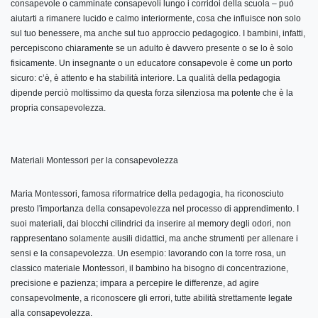
consapevole o camminate consapevoli lungo i corridoi della scuola – può
aiutarti a rimanere lucido e calmo interiormente, cosa che influisce non solo
sul tuo benessere, ma anche sul tuo approccio pedagogico. I bambini, infatti,
percepiscono chiaramente se un adulto è davvero presente o se lo è solo
fisicamente. Un insegnante o un educatore consapevole è come un porto
sicuro: c’è, è attento e ha stabilità interiore. La qualità della pedagogia
dipende perciò moltissimo da questa forza silenziosa ma potente che è la
propria consapevolezza.
Materiali Montessori per la consapevolezza
Maria Montessori, famosa riformatrice della pedagogia, ha riconosciuto
presto l'importanza della consapevolezza nel processo di apprendimento. I
suoi materiali, dai blocchi cilindrici da inserire al memory degli odori, non
rappresentano solamente ausili didattici, ma anche strumenti per allenare i
sensi e la consapevolezza. Un esempio: lavorando con la torre rosa, un
classico materiale Montessori, il bambino ha bisogno di concentrazione,
precisione e pazienza; impara a percepire le differenze, ad agire
consapevolmente, a riconoscere gli errori, tutte abilità strettamente legate
alla consapevolezza.