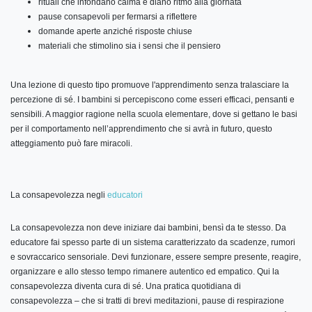
rituali che infondano calma e diano ritmo alla giornata
pause consapevoli per fermarsi a riflettere
domande aperte anziché risposte chiuse
materiali che stimolino sia i sensi che il pensiero
Una lezione di questo tipo promuove l'apprendimento senza tralasciare la
percezione di sé. I bambini si percepiscono come esseri efficaci, pensanti e
sensibili. A maggior ragione nella scuola elementare, dove si gettano le basi
per il comportamento nell’apprendimento che si avrà in futuro, questo
atteggiamento può fare miracoli.
La consapevolezza negli
educatori
La consapevolezza non deve iniziare dai bambini, bensì da te stesso. Da
educatore fai spesso parte di un sistema caratterizzato da scadenze, rumori
e sovraccarico sensoriale. Devi funzionare, essere sempre presente, reagire,
organizzare e allo stesso tempo rimanere autentico ed empatico. Qui la
consapevolezza diventa cura di sé. Una pratica quotidiana di
consapevolezza – che si tratti di brevi meditazioni, pause di respirazione