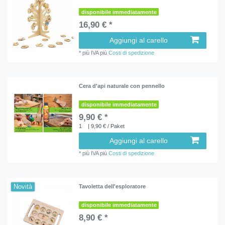
disponibile immediatamente
16,90 € *
Aggiungi al carello
*
più IVA
più
Costi di spedizione
Cera d'api naturale con pennello
disponibile immediatamente
9,90 € *
1
| 9,90 € / Paket
Aggiungi al carello
*
più IVA
più
Costi di spedizione
Novità
Tavoletta dell'esploratore
disponibile immediatamente
8,90 € *