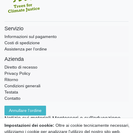
Servizio
Informazioni sul pagamento
Costi di spedizione
Assistenza per l‘ordine
Azienda
Diretto di recesso
Privacy Policy
Ritorno
Condizioni generali
Testata
Contatto
Annullare l'ordine
Notizie sui materiali Montessori e sull'educazione
Montessori.
Impostazioni dei cookie:
Oltre ai cookie tecnicamente necessari,
Informazioni settimanali gratuite
utilizziamo i cookie per analizzare l'utilizzo del nostro sito web.