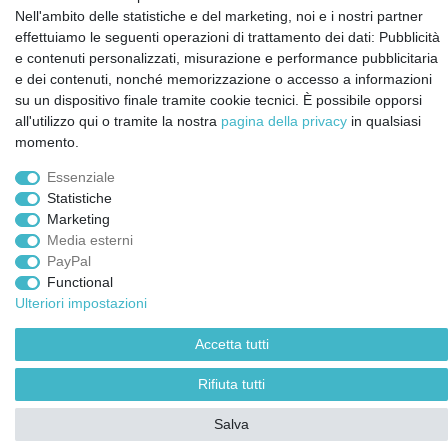
Nell'ambito delle statistiche e del marketing, noi e i nostri partner
effettuiamo le seguenti operazioni di trattamento dei dati: Pubblicità
Confermo di aver preso visione della:
policy
. Il mio accordo può essere revocato
e contenuti personalizzati, misurazione e performance pubblicitaria
in qualsiasi momento.
e dei contenuti, nonché memorizzazione o accesso a informazioni
su un dispositivo finale tramite cookie tecnici. È possibile opporsi
Iscriviti a
all'utilizzo qui o tramite la nostra
pagina della privacy
in qualsiasi
momento.
Essenziale
© Copyright 2026 | Tutti i diritti riservati.
Statistiche
Marketing
Media esterni
PayPal
Functional
Ulteriori impostazioni
Accetta tutti
Rifiuta tutti
Salva