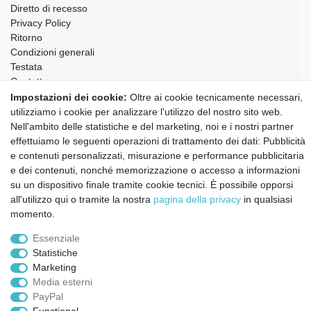
Diretto di recesso
Privacy Policy
Ritorno
Condizioni generali
Testata
Contatto
Impostazioni dei cookie:
Oltre ai cookie tecnicamente necessari,
Annullare l'ordine
utilizziamo i cookie per analizzare l'utilizzo del nostro sito web.
Notizie sui materiali Montessori e sull'educazione
Nell'ambito delle statistiche e del marketing, noi e i nostri partner
Montessori.
effettuiamo le seguenti operazioni di trattamento dei dati: Pubblicità
Informazioni settimanali gratuite
e contenuti personalizzati, misurazione e performance pubblicitaria
e dei contenuti, nonché memorizzazione o accesso a informazioni
su un dispositivo finale tramite cookie tecnici. È possibile opporsi
all'utilizzo qui o tramite la nostra
pagina della privacy
in qualsiasi
Confermo di aver preso visione della:
policy
. Il mio accordo può essere revocato
in qualsiasi momento.
momento.
Essenziale
Iscriviti a
Statistiche
Marketing
Media esterni
© Copyright 2026 | Tutti i diritti riservati.
PayPal