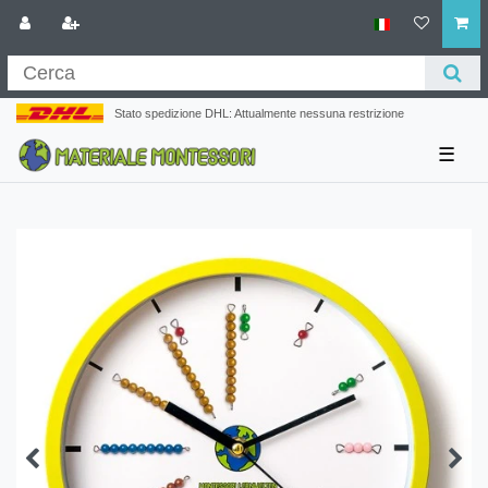
Stato spedizione DHL: Attualmente nessuna restrizione
☰