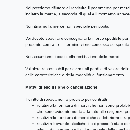
Noi possiamo rifiutare di restituire il pagamento per mer
indietro la merce, a seconda di qual è il momento antece
Noi ritiriamo la merce non spedibile per posta.
Voi dovete spedirci o consegnarci la merce spedibile per p
presente contratto
. Il termine viene concesso se spedite
Noi assumiamo i costi della restituzione delle merci.
Voi siete responsabili per eventuali perdite di valore dell
delle caratteristiche e della modalità di funzionamento.
Motivi di esclusione o cancellazione
Il diritto di revoca non è previsto per contratti
relativi alla fornitura di merci che non sono pref
che sono evidentemente adattate alle esigenze pe
relativi alla fornitura di merci che si deteriorano
relativi a bevande alcoliche il cui presso è stato 
stipula del contratto e il valore attuale delle quali 