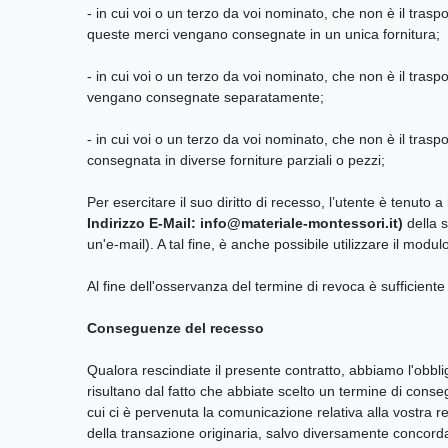
- in cui voi o un terzo da voi nominato, che non è il tras
queste merci vengano consegnate in un unica fornitura;
-
in cui voi o un terzo da voi nominato, che non è il tras
vengano consegnate separatamente;
-
in cui voi o un terzo da voi nominato, che non è il tras
consegnata in diverse forniture parziali o pezzi;
Per esercitare il suo diritto di recesso, l’utente è tenuto 
Indirizzo E-Mail: info@materiale-montessori.it)
della s
un'e-mail). A tal fine, è anche possibile utilizzare il modu
Al fine dell'osservanza del termine di revoca è sufficient
Conseguenze del recesso
Qualora rescindiate il presente contratto, abbiamo l'obblig
risultano dal fatto che abbiate scelto un termine di cons
cui ci è pervenuta la comunicazione relativa alla vostra 
della transazione originaria, salvo diversamente concordat