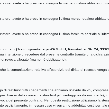
portatore, avete o ha preso in consegna la merce, qualora abbiate ordina
portatore, avete o ha preso in consegna l'ultima merce, qualora abbiate 
portatore, avete o ha preso in consegna l'ultima fornitura parziale o l'u
a informarci
(Trainingsunterlagen24 GmbH, Ramstedter Str. 24, 39326 
ua intenzione di recedere dal presente contratto tramite una dichiarazi
lo di revoca allegato (ma non è obbligatorio).
e che la comunicazione relativa all'esercizio del diritto di recesso veng
o di restituirvi tutti i pagamenti che abbiamo ricevuto da voi, comprese 
egna diverso dalla consegna standard più vantaggiosa da noi offerta), im
revoca del presente contratto. Per questa restituzione utilizziamo la 
o esplicitamente; in nessun caso vi verranno addebitati costi per tale r