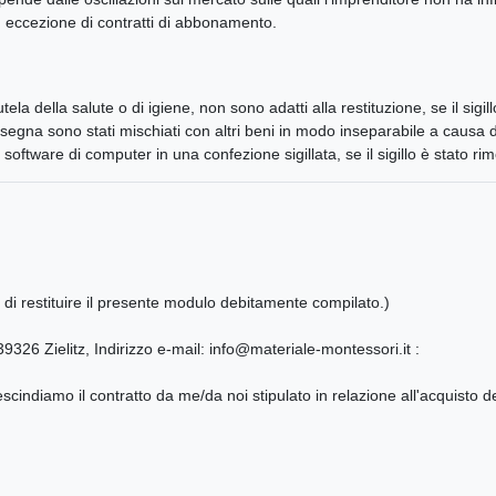
i, ad eccezione di contratti di abbonamento.
 tutela della salute o di igiene, non sono adatti alla restituzione, se il si
consegna sono stati mischiati con altri beni in modo inseparabile a causa 
o o software di computer in una confezione sigillata, se il sigillo è stato
 di restituire il presente modulo debitamente compilato.)
326 Zielitz, Indirizzo e-mail: info@materiale-montessori.it :
rescindiamo il contratto da me/da noi stipulato in relazione all'acquisto d