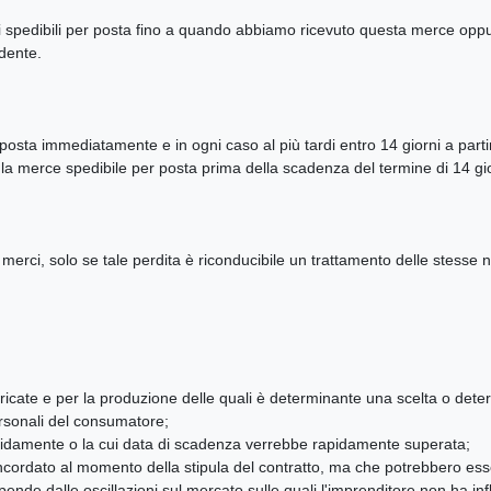
ci spedibili per posta fino a quando abbiamo ricevuto questa merce oppu
dente.
osta immediatamente e in ogni caso al più tardi entro 14 giorni a partire
 la merce spedibile per posta prima della scadenza del termine di 14 gio
e merci, solo se tale perdita è riconducibile un trattamento delle stesse 
abbricate e per la produzione delle quali è determinante una scelta o de
rsonali del consumatore;
 rapidamente o la cui data di scadenza verrebbe rapidamente superata;
concordato al momento della stipula del contratto, ma che potrebbero ess
dipende dalle oscillazioni sul mercato sulle quali l'imprenditore non ha inf