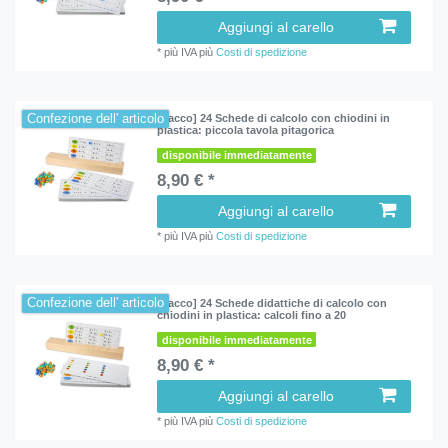
Aggiungi al carello
*
più IVA
più
Costi di spedizione
Confezione dell' articolo
[Pacco] 24 Schede di calcolo con chiodini in
plastica: piccola tavola pitagorica
disponibile immediatamente
8,90 € *
Aggiungi al carello
*
più IVA
più
Costi di spedizione
Confezione dell' articolo
[Pacco] 24 Schede didattiche di calcolo con
chiodini in plastica: calcoli fino a 20
disponibile immediatamente
8,90 € *
Aggiungi al carello
*
più IVA
più
Costi di spedizione