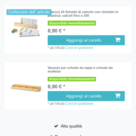
Confezione dell' articolo
[Pacco] 24 Schede di calcolo con chiodini in
plastica: calcoli fino a 100
disponibile immediatamente
8,90 € *
Aggiungi al carello
*
più IVA
più
Costi di spedizione
Vassoio per schede da tappi e schede da
mollette
disponibile immediatamente
8,90 € *
Aggiungi al carello
*
più IVA
più
Costi di spedizione
Alta qualità