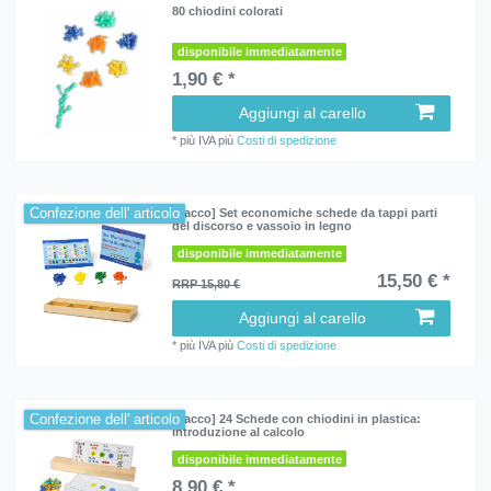
80 chiodini colorati
disponibile immediatamente
1,90 € *
Aggiungi al carello
*
più IVA
più
Costi di spedizione
Confezione dell' articolo
[Pacco] Set economiche schede da tappi parti
del discorso e vassoio in legno
disponibile immediatamente
15,50 € *
RRP 15,80 €
Aggiungi al carello
*
più IVA
più
Costi di spedizione
Confezione dell' articolo
[Pacco] 24 Schede con chiodini in plastica:
introduzione al calcolo
disponibile immediatamente
8,90 € *