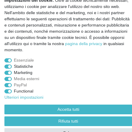
Impostazioni dei cookie:
Oltre ai cookie tecnicamente necessari,
Testata
utilizziamo i cookie per analizzare l'utilizzo del nostro sito web.
Contatto
Nell'ambito delle statistiche e del marketing, noi e i nostri partner
effettuiamo le seguenti operazioni di trattamento dei dati: Pubblicità
Annullare l'ordine
e contenuti personalizzati, misurazione e performance pubblicitaria
Notizie sui materiali Montessori e sull'educazione
e dei contenuti, nonché memorizzazione o accesso a informazioni
Montessori.
su un dispositivo finale tramite cookie tecnici. È possibile opporsi
Informazioni settimanali gratuite
all'utilizzo qui o tramite la nostra
pagina della privacy
in qualsiasi
momento.
Confermo di aver preso visione della:
policy
. Il mio accordo può essere revocato
Essenziale
in qualsiasi momento.
Statistiche
Marketing
Iscriviti a
Media esterni
PayPal
Functional
© Copyright 2026 | Tutti i diritti riservati.
Ulteriori impostazioni
Accetta tutti
Rifiuta tutti