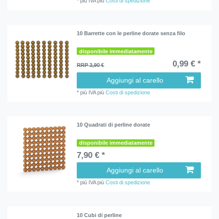
*
più IVA
più
Costi di spedizione
10 Barrette con le perline dorate senza filo
disponibile immediatamente
0,99 € *
RRP 3,90 €
Aggiungi al carello
*
più IVA
più
Costi di spedizione
10 Quadrati di perline dorate
disponibile immediatamente
7,90 € *
Aggiungi al carello
*
più IVA
più
Costi di spedizione
10 Cubi di perline