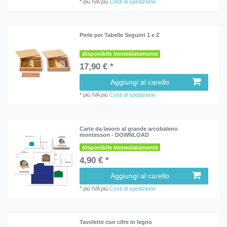
*
più IVA
più
Costi di spedizione
Perle per Tabelle Seguint 1 e 2
disponibile immediatamente
17,90 € *
Aggiungi al carello
*
più IVA
più
Costi di spedizione
Carte da lavoro al grande arcobaleno
montessori - DOWNLOAD
disponibile immediatamente
4,90 € *
Aggiungi al carello
*
più IVA
più
Costi di spedizione
Tavolette con cifre in legno