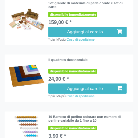
Set grande di materiale di perle dorate e set di
carte
disponibile immediatamente
159,00 € *
Aggiungi al carello
*
più IVA
più
Costi di spedizione
Il quadrato decanomiale
disponibile immediatamente
24,90 € *
Aggiungi al carello
*
più IVA
più
Costi di spedizione
10 Barrette di perline colorate con numero di
perline variabile da 1 fino a 10
disponibile immediatamente
3,90 € *