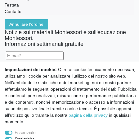
Testata
Contatto
Annullare l'ordine
Notizie sui materiali Montessori e sull'educazione
Montessori.
Informazioni settimanali gratuite
Confermo di aver preso visione della:
policy
. Il mio accordo può essere revocato
Impostazioni dei cookie:
Oltre ai cookie tecnicamente necessari,
in qualsiasi momento.
utilizziamo i cookie per analizzare l'utilizzo del nostro sito web.
Nell'ambito delle statistiche e del marketing, noi e i nostri partner
Iscriviti a
effettuiamo le seguenti operazioni di trattamento dei dati: Pubblicità
e contenuti personalizzati, misurazione e performance pubblicitaria
e dei contenuti, nonché memorizzazione o accesso a informazioni
© Copyright 2026 | Tutti i diritti riservati.
su un dispositivo finale tramite cookie tecnici. È possibile opporsi
all'utilizzo qui o tramite la nostra
pagina della privacy
in qualsiasi
momento.
Essenziale