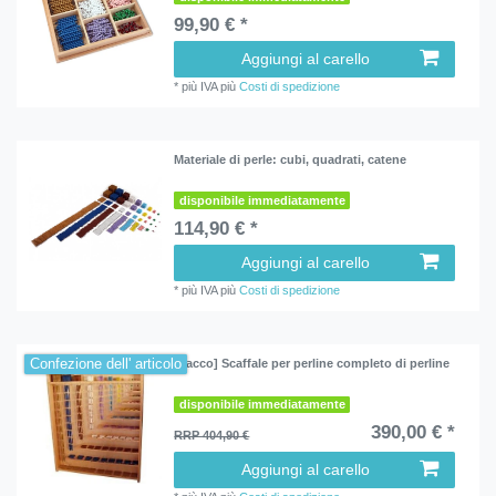
99,90 € *
Aggiungi al carello
*
più IVA
più
Costi di spedizione
Materiale di perle: cubi, quadrati, catene
disponibile immediatamente
114,90 € *
Aggiungi al carello
*
più IVA
più
Costi di spedizione
Confezione dell' articolo
[Pacco] Scaffale per perline completo di perline
disponibile immediatamente
390,00 € *
RRP 404,90 €
Aggiungi al carello