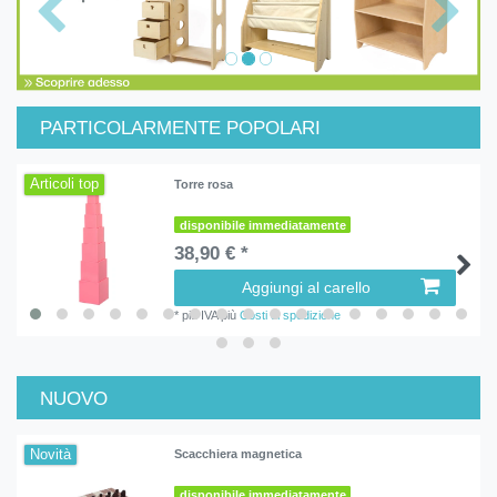
PARTICOLARMENTE POPOLARI
Articoli top
Torre rosa
disponibile immediatamente
38,90 € *
Aggiungi al carello
*
più IVA
più
Costi di spedizione
NUOVO
Novità
Scacchiera magnetica
disponibile immediatamente