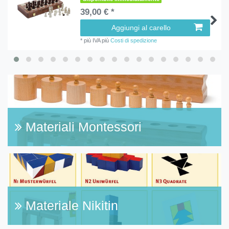
39,00 € *
Aggiungi al carello
*
più IVA
più
Costi di spedizione
Materiali Montessori
Materiale Nikitin