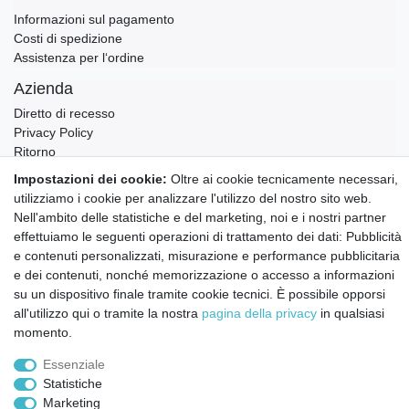
Informazioni sul pagamento
Costi di spedizione
Assistenza per l‘ordine
Azienda
Diretto di recesso
Privacy Policy
Ritorno
Condizioni generali
Impostazioni dei cookie:
Oltre ai cookie tecnicamente necessari,
Testata
utilizziamo i cookie per analizzare l'utilizzo del nostro sito web.
Contatto
Nell'ambito delle statistiche e del marketing, noi e i nostri partner
effettuiamo le seguenti operazioni di trattamento dei dati: Pubblicità
Annullare l'ordine
e contenuti personalizzati, misurazione e performance pubblicitaria
Notizie sui materiali Montessori e sull'educazione
e dei contenuti, nonché memorizzazione o accesso a informazioni
Montessori.
su un dispositivo finale tramite cookie tecnici. È possibile opporsi
Informazioni settimanali gratuite
all'utilizzo qui o tramite la nostra
pagina della privacy
in qualsiasi
momento.
Essenziale
Confermo di aver preso visione della:
policy
. Il mio accordo può essere revocato
in qualsiasi momento.
Statistiche
Marketing