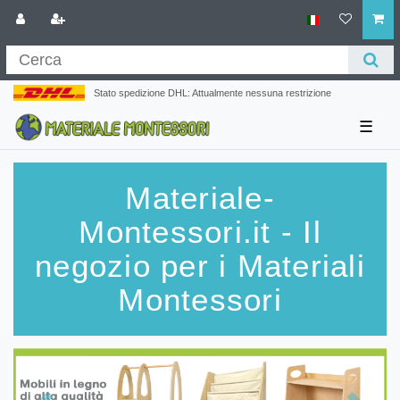
Stato spedizione DHL: Attualmente nessuna restrizione
☰
Materiale-
Montessori.it - Il
negozio per i Materiali
Montessori