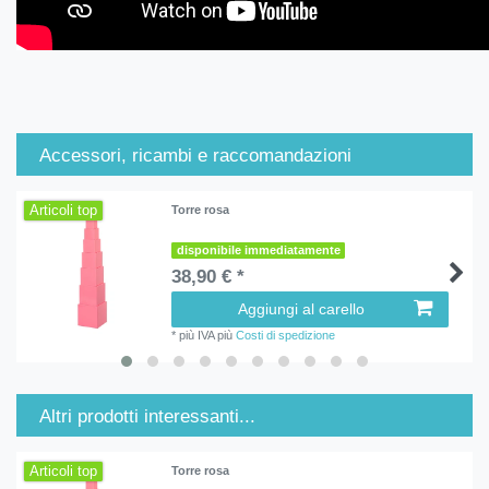
Accessori, ricambi e raccomandazioni
Articoli top
Torre rosa
disponibile immediatamente
38,90 € *
Aggiungi al carello
*
più IVA
più
Costi di spedizione
Altri prodotti interessanti...
Articoli top
Torre rosa