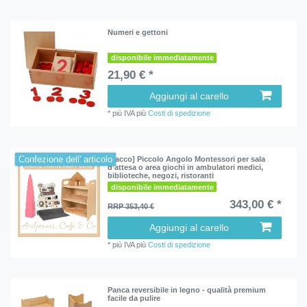
Numeri e gettoni
disponibile immediatamente
21,90 € *
Aggiungi al carello
*
più IVA
più
Costi di spedizione
Confezione dell' articolo
[Pacco] Piccolo Angolo Montessori per sala
d’attesa o area giochi in ambulatori medici,
biblioteche, negozi, ristoranti
disponibile immediatamente
343,00 € *
RRP 353,40 €
Aggiungi al carello
*
più IVA
più
Costi di spedizione
Panca reversibile in legno - qualità premium
facile da pulire