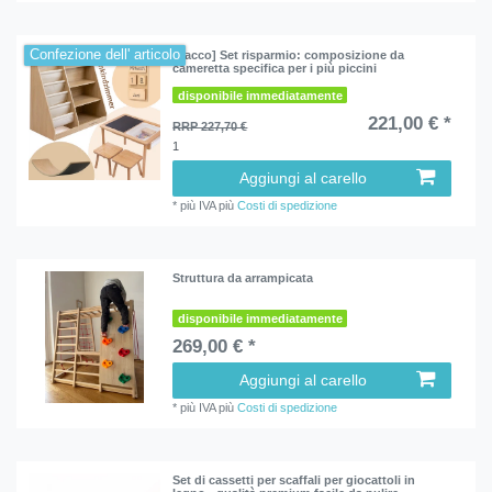
Confezione dell' articolo
[Pacco] Set risparmio: composizione da
cameretta specifica per i più piccini
disponibile immediatamente
221,00 € *
RRP 227,70 €
1
Aggiungi al carello
*
più IVA
più
Costi di spedizione
Struttura da arrampicata
disponibile immediatamente
269,00 € *
Aggiungi al carello
*
più IVA
più
Costi di spedizione
Set di cassetti per scaffali per giocattoli in