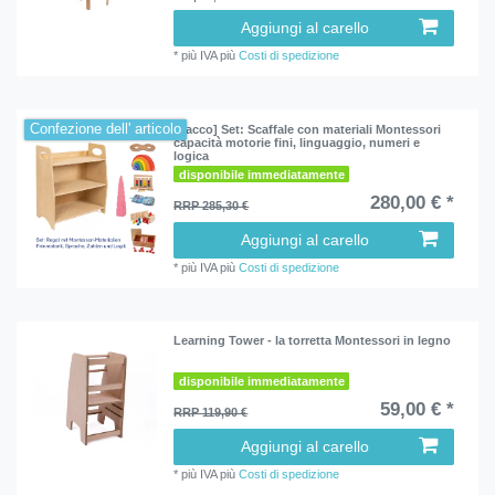
Aggiungi al carello
*
più IVA
più
Costi di spedizione
Confezione dell' articolo
[Pacco] Set: Scaffale con materiali Montessori
capacità motorie fini, linguaggio, numeri e
logica
disponibile immediatamente
280,00 € *
RRP 285,30 €
Aggiungi al carello
*
più IVA
più
Costi di spedizione
Learning Tower - la torretta Montessori in legno
disponibile immediatamente
59,00 € *
RRP 119,90 €
Aggiungi al carello
*
più IVA
più
Costi di spedizione