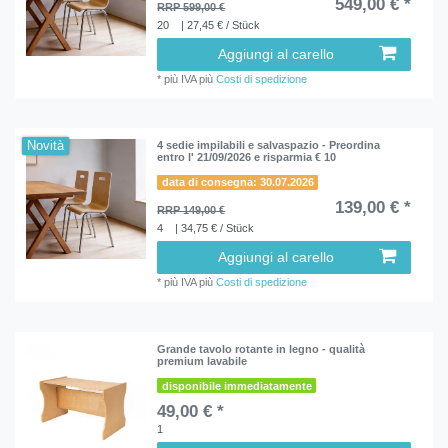
549,00 € *
RRP 599,00 €
20
| 27,45 € / Stück
Aggiungi al carello
*
più IVA
più
Costi di spedizione
Novità
4 sedie impilabili e salvaspazio - Preordina
entro l' 21/09/2026 e risparmia € 10
data di consegna: 30.07.2026
139,00 € *
RRP 149,00 €
4
| 34,75 € / Stück
Aggiungi al carello
*
più IVA
più
Costi di spedizione
Grande tavolo rotante in legno - qualità
premium lavabile
disponibile immediatamente
49,00 € *
1