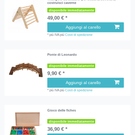
costruisci caverne
disponibile immediatamente
49,00 € *
Aggiungi al carello
*
più IVA
più
Costi di spedizione
Ponte di Leonardo
disponibile immediatamente
9,90 € *
Aggiungi al carello
*
più IVA
più
Costi di spedizione
Gioco delle fiches
disponibile immediatamente
36,90 € *