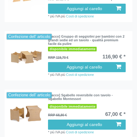
Aggiungi al carello
*
più IVA
più
Costi di spedizione
Confezione dell' articolo
[Pacco] Gruppo di seggiolini per bambini con 2
grandi sedie ed un tavolo - qualità premium
facile da pulire
disponibile immediatamente
116,90 € *
RRP 119,70 €
Aggiungi al carello
*
più IVA
più
Costi di spedizione
Confezione dell' articolo
[Pacco] Sgabello reversibile con tavolo -
Sgabello Montessori
disponibile immediatamente
67,00 € *
RRP 68,80 €
Aggiungi al carello
*
più IVA
più
Costi di spedizione