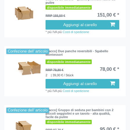
pulire
disponibile immediatamente
151,00 € *
RRP 155,50 €
Aggiungi al carello
*
più IVA
più
Costi di spedizione
Confezione dell' articolo
[Pacco] Due panche reversibili - Sgabello
Montessori
disponibile immediatamente
78,00 € *
RRP 79,80 €
2
| 39,00 € / Stück
Aggiungi al carello
*
più IVA
più
Costi di spedizione
Confezione dell' articolo
[Pacco] Gruppo di seduta per bambini con 2
piccoli seggiolini e un tavolo - alta qualità,
facile da pulire
disponibile immediatamente
95,00 € *