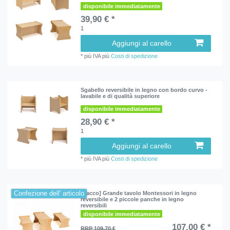
disponibile immediatamente
39,90 € *
1
Aggiungi al carello
*
più IVA
più
Costi di spedizione
Sgabello reversibile in legno con bordo curvo -
lavabile e di qualità superiore
disponibile immediatamente
28,90 € *
1
Aggiungi al carello
*
più IVA
più
Costi di spedizione
Confezione dell' articolo
[Pacco] Grande tavolo Montessori in legno
reversibile e 2 piccole panche in legno
reversibili
disponibile immediatamente
107,00 € *
RRP 109,70 €