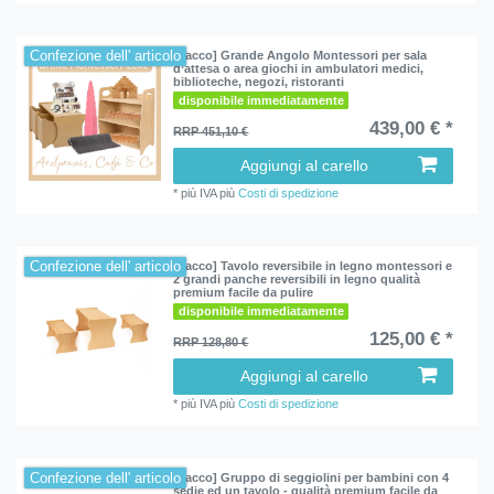
Confezione dell' articolo
[Pacco] Grande Angolo Montessori per sala
d’attesa o area giochi in ambulatori medici,
biblioteche, negozi, ristoranti
disponibile immediatamente
439,00 € *
RRP 451,10 €
Aggiungi al carello
*
più IVA
più
Costi di spedizione
Confezione dell' articolo
[Pacco] Tavolo reversibile in legno montessori e
2 grandi panche reversibili in legno qualità
premium facile da pulire
disponibile immediatamente
125,00 € *
RRP 128,80 €
Aggiungi al carello
*
più IVA
più
Costi di spedizione
Confezione dell' articolo
[Pacco] Gruppo di seggiolini per bambini con 4
sedie ed un tavolo - qualità premium facile da