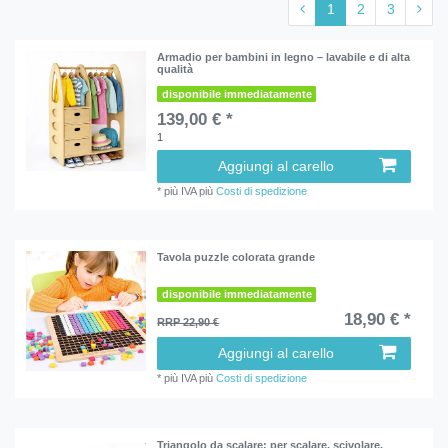
1
2
3
Armadio per bambini in legno – lavabile e di alta
qualità
disponibile immediatamente
139,00 € *
1
Aggiungi al carello
*
più IVA
più
Costi di spedizione
Tavola puzzle colorata grande
disponibile immediatamente
18,90 € *
RRP 22,90 €
Aggiungi al carello
*
più IVA
più
Costi di spedizione
Triangolo da scalare: per scalare, scivolare,