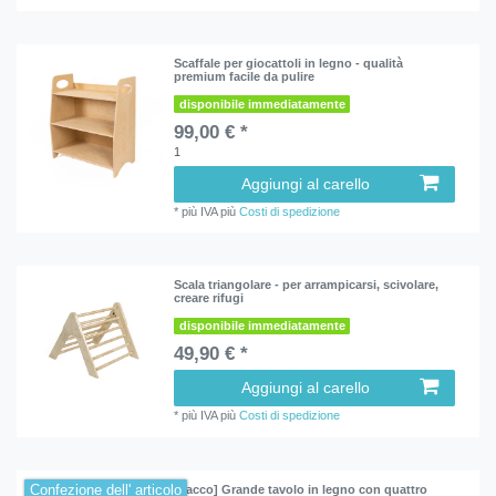
Scaffale per giocattoli in legno - qualità
premium facile da pulire
disponibile immediatamente
99,00 € *
1
Aggiungi al carello
*
più IVA
più
Costi di spedizione
Scala triangolare - per arrampicarsi, scivolare,
creare rifugi
disponibile immediatamente
49,90 € *
Aggiungi al carello
*
più IVA
più
Costi di spedizione
Confezione dell' articolo
[Pacco] Grande tavolo in legno con quattro