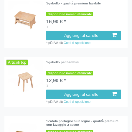
Sgabello - qualità premium lavabile
disponibile immediatamente
16,90 € *
1
Aggiungi al carello
*
più IVA
più
Costi di spedizione
Articoli top
Sgabello per bambini
disponibile immediatamente
12,90 € *
1
Aggiungi al carello
*
più IVA
più
Costi di spedizione
Scatola portagiochi in legno - qualità premium
con lavaggio a secco