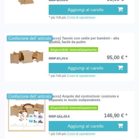
RRP 97,70 €
Aggiungi al carello
*
più IVA
più
Costi di spedizione
Confezione dell' articolo
[Pacco] Tavolo con sedie per bambini - alta
qualità, facile da pulire
disponibile immediatamente
95,00 € *
RRP 97,70 €
Aggiungi al carello
*
più IVA
più
Costi di spedizione
Confezione dell' articolo
[Pacco] Angolo del costruttore: costruire e
imparare in modo indipendente
disponibile immediatamente
146,90 € *
RRP 151,40 €
Aggiungi al carello
*
più IVA
più
Costi di spedizione