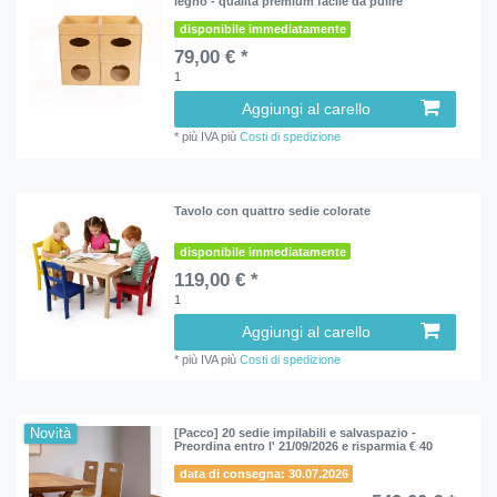
legno - qualità premium facile da pulire
disponibile immediatamente
79,00 € *
1
Aggiungi al carello
*
più IVA
più
Costi di spedizione
Tavolo con quattro sedie colorate
disponibile immediatamente
119,00 € *
1
Aggiungi al carello
*
più IVA
più
Costi di spedizione
Novità
[Pacco] 20 sedie impilabili e salvaspazio -
Preordina entro l' 21/09/2026 e risparmia € 40
data di consegna: 30.07.2026