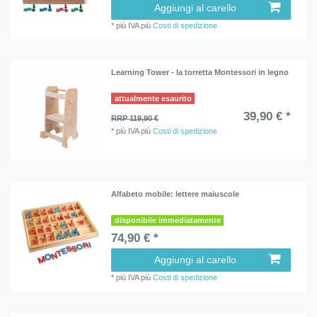
Aggiungi al carello
*
più IVA
più
Costi di spedizione
Learning Tower - la torretta Montessori in legno
attualmente esaurito
39,90 € *
RRP 119,90 €
*
più IVA
più
Costi di spedizione
Alfabeto mobile: lettere maiuscole
disponibile immediatamente
74,90 € *
Aggiungi al carello
*
più IVA
più
Costi di spedizione