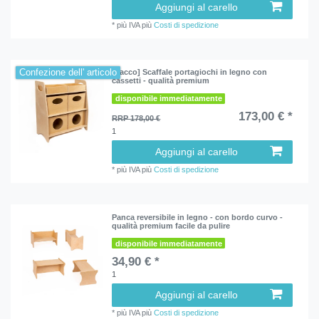
Aggiungi al carello
*
più IVA
più
Costi di spedizione
Confezione dell' articolo
[Pacco] Scaffale portagiochi in legno con
cassetti - qualità premium
disponibile immediatamente
173,00 € *
RRP 178,00 €
1
Aggiungi al carello
*
più IVA
più
Costi di spedizione
Panca reversibile in legno - con bordo curvo -
qualità premium facile da pulire
disponibile immediatamente
34,90 € *
1
Aggiungi al carello
*
più IVA
più
Costi di spedizione