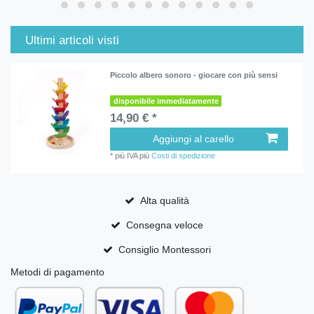
Ultimi articoli visti
Piccolo albero sonoro - giocare con più sensi
disponibile immediatamente
14,90 € *
Aggiungi al carello
*
più IVA
più
Costi di spedizione
Alta qualità
Consegna veloce
Consiglio Montessori
Metodi di pagamento