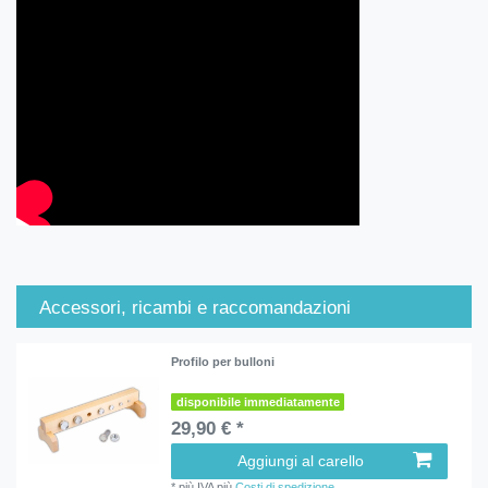
Accessori, ricambi e raccomandazioni
Profilo per bulloni
disponibile immediatamente
29,90 € *
Aggiungi al carello
*
più IVA
più
Costi di spedizione