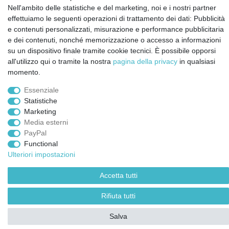
Informazioni settimanali gratuite
Nell'ambito delle statistiche e del marketing, noi e i nostri partner
effettuiamo le seguenti operazioni di trattamento dei dati: Pubblicità
e contenuti personalizzati, misurazione e performance pubblicitaria
Confermo di aver preso visione della:
policy
. Il mio accordo può essere revocato
e dei contenuti, nonché memorizzazione o accesso a informazioni
in qualsiasi momento.
su un dispositivo finale tramite cookie tecnici. È possibile opporsi
all'utilizzo qui o tramite la nostra
pagina della privacy
in qualsiasi
Iscriviti a
momento.
Essenziale
© Copyright 2026 | Tutti i diritti riservati.
Statistiche
Marketing
Media esterni
PayPal
Functional
Ulteriori impostazioni
Accetta tutti
Rifiuta tutti
Salva