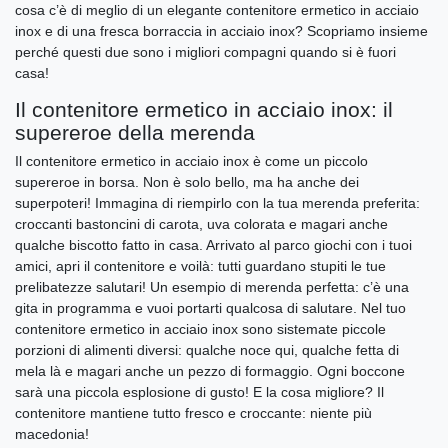
cosa c’è di meglio di un elegante contenitore ermetico in acciaio
inox e di una fresca borraccia in acciaio inox? Scopriamo insieme
perché questi due sono i migliori compagni quando si è fuori
casa!
Il contenitore ermetico in acciaio inox: il
supereroe della merenda
Il contenitore ermetico in acciaio inox è come un piccolo
supereroe in borsa. Non è solo bello, ma ha anche dei
superpoteri! Immagina di riempirlo con la tua merenda preferita:
croccanti bastoncini di carota, uva colorata e magari anche
qualche biscotto fatto in casa. Arrivato al parco giochi con i tuoi
amici, apri il contenitore e voilà: tutti guardano stupiti le tue
prelibatezze salutari! Un esempio di merenda perfetta: c’è una
gita in programma e vuoi portarti qualcosa di salutare. Nel tuo
contenitore ermetico in acciaio inox sono sistemate piccole
porzioni di alimenti diversi: qualche noce qui, qualche fetta di
mela là e magari anche un pezzo di formaggio. Ogni boccone
sarà una piccola esplosione di gusto! E la cosa migliore? Il
contenitore mantiene tutto fresco e croccante: niente più
macedonia!