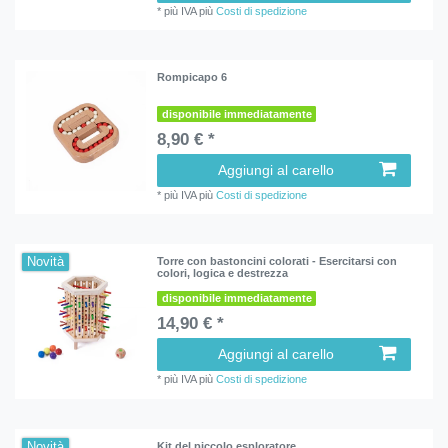
*
più IVA
più
Costi di spedizione
Rompicapo 6
disponibile immediatamente
8,90 € *
Aggiungi al carello
*
più IVA
più
Costi di spedizione
Novità
Torre con bastoncini colorati - Esercitarsi con
colori, logica e destrezza
disponibile immediatamente
14,90 € *
Aggiungi al carello
*
più IVA
più
Costi di spedizione
Novità
Kit del piccolo esploratore