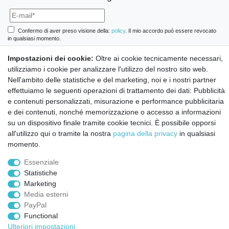
Confermo di aver preso visione della:
policy
. Il mio accordo può essere revocato
in qualsiasi momento.
Impostazioni dei cookie:
Oltre ai cookie tecnicamente necessari,
Iscriviti a
utilizziamo i cookie per analizzare l'utilizzo del nostro sito web.
Nell'ambito delle statistiche e del marketing, noi e i nostri partner
effettuiamo le seguenti operazioni di trattamento dei dati: Pubblicità
© Copyright 2026 | Tutti i diritti riservati.
e contenuti personalizzati, misurazione e performance pubblicitaria
e dei contenuti, nonché memorizzazione o accesso a informazioni
su un dispositivo finale tramite cookie tecnici. È possibile opporsi
all'utilizzo qui o tramite la nostra
pagina della privacy
in qualsiasi
momento.
Essenziale
Statistiche
Marketing
Media esterni
PayPal
Functional
Ulteriori impostazioni