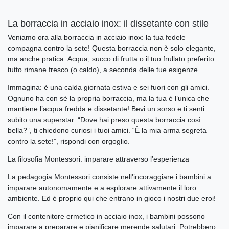
La borraccia in acciaio inox: il dissetante con stile
Veniamo ora alla borraccia in acciaio inox: la tua fedele
compagna contro la sete! Questa borraccia non è solo elegante,
ma anche pratica. Acqua, succo di frutta o il tuo frullato preferito:
tutto rimane fresco (o caldo), a seconda delle tue esigenze.
Immagina: è una calda giornata estiva e sei fuori con gli amici.
Ognuno ha con sé la propria borraccia, ma la tua è l’unica che
mantiene l’acqua fredda e dissetante! Bevi un sorso e ti senti
subito una superstar. “Dove hai preso questa borraccia così
bella?”, ti chiedono curiosi i tuoi amici. “È la mia arma segreta
contro la sete!”, rispondi con orgoglio.
La filosofia Montessori: imparare attraverso l’esperienza
La pedagogia Montessori consiste nell'incoraggiare i bambini a
imparare autonomamente e a esplorare attivamente il loro
ambiente. Ed è proprio qui che entrano in gioco i nostri due eroi!
Con il contenitore ermetico in acciaio inox, i bambini possono
imparare a preparare e pianificare merende salutari. Potrebbero