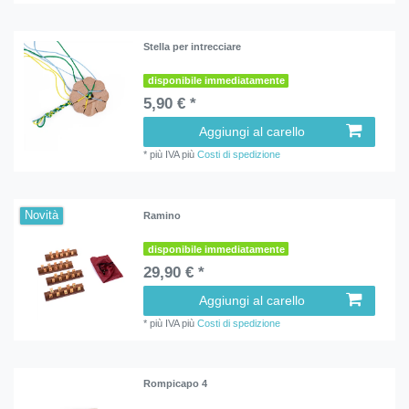
Stella per intrecciare
disponibile immediatamente
5,90 € *
Aggiungi al carello
*
più IVA
più
Costi di spedizione
Novità
Ramino
disponibile immediatamente
29,90 € *
Aggiungi al carello
*
più IVA
più
Costi di spedizione
Rompicapo 4