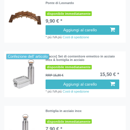
Ponte di Leonardo
disponibile immediatamente
9,90 € *
Aggiungi al carello
*
più IVA
più
Costi di spedizione
Confezione dell' articolo
[Pacco] Set di contenitore ermetico in acciaio
inox & bottiglia in acciaio
disponibile immediatamente
15,50 € *
RRP 15,80 €
Aggiungi al carello
*
più IVA
più
Costi di spedizione
Bottiglia in acciaio inox
disponibile immediatamente
7,90 € *