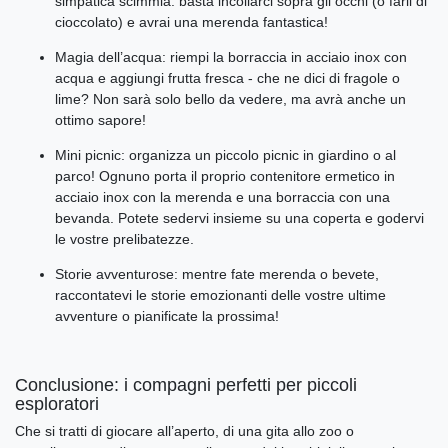
simpatica scimmia: basta incollarci sopra gli occhi (o farli di
cioccolato) e avrai una merenda fantastica!
Magia dell’acqua: riempi la borraccia in acciaio inox con
acqua e aggiungi frutta fresca - che ne dici di fragole o
lime? Non sarà solo bello da vedere, ma avrà anche un
ottimo sapore!
Mini picnic: organizza un piccolo picnic in giardino o al
parco! Ognuno porta il proprio contenitore ermetico in
acciaio inox con la merenda e una borraccia con una
bevanda. Potete sedervi insieme su una coperta e godervi
le vostre prelibatezze.
Storie avventurose: mentre fate merenda o bevete,
raccontatevi le storie emozionanti delle vostre ultime
avventure o pianificate la prossima!
Conclusione: i compagni perfetti per piccoli
esploratori
Che si tratti di giocare all’aperto, di una gita allo zoo o