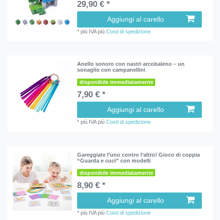
29,90 € *
Aggiungi al carello
*
più IVA
più
Costi di spedizione
Anello sonoro con nastri arcobaleno – un
sonaglio con campanellini
disponibile immediatamente
7,90 € *
Aggiungi al carello
*
più IVA
più
Costi di spedizione
Gareggiate l’uno contro l’altro! Gioco di coppia
“Guarda e cuci” con modelli
disponibile immediatamente
8,90 € *
Aggiungi al carello
*
più IVA
più
Costi di spedizione