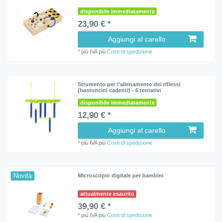
disponibile immediatamente
23,90 € *
Aggiungi al carello
*
più IVA
più
Costi di spedizione
Strumento per l’allenamento dei riflessi
(bastoncini cadenti) - 6 tentativi
disponibile immediatamente
12,90 € *
Aggiungi al carello
*
più IVA
più
Costi di spedizione
Novità
Microscopio digitale per bambini
attualmente esaurito
39,90 € *
*
più IVA
più
Costi di spedizione