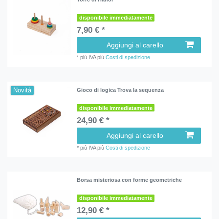
disponibile immediatamente
7,90 € *
Aggiungi al carello
*
più IVA
più
Costi di spedizione
Novità
Gioco di logica Trova la sequenza
disponibile immediatamente
24,90 € *
Aggiungi al carello
*
più IVA
più
Costi di spedizione
Borsa misteriosa con forme geometriche
disponibile immediatamente
12,90 € *