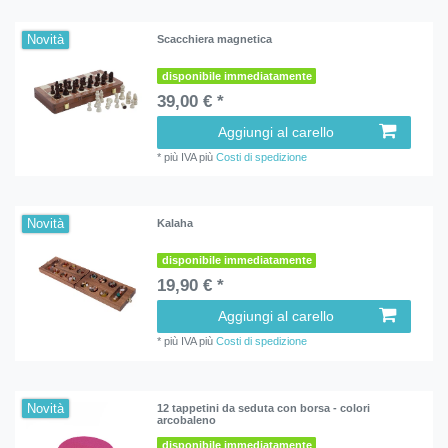
Novità
Scacchiera magnetica
disponibile immediatamente
39,00 € *
Aggiungi al carello
*
più IVA
più
Costi di spedizione
Novità
Kalaha
disponibile immediatamente
19,90 € *
Aggiungi al carello
*
più IVA
più
Costi di spedizione
Novità
12 tappetini da seduta con borsa - colori
arcobaleno
disponibile immediatamente