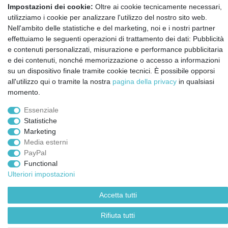
Annullare l'ordine
Impostazioni dei cookie:
Oltre ai cookie tecnicamente necessari,
Notizie sui materiali Montessori e sull'educazione
utilizziamo i cookie per analizzare l'utilizzo del nostro sito web.
Montessori.
Nell'ambito delle statistiche e del marketing, noi e i nostri partner
Informazioni settimanali gratuite
effettuiamo le seguenti operazioni di trattamento dei dati: Pubblicità
e contenuti personalizzati, misurazione e performance pubblicitaria
e dei contenuti, nonché memorizzazione o accesso a informazioni
Confermo di aver preso visione della:
policy
. Il mio accordo può essere revocato
su un dispositivo finale tramite cookie tecnici. È possibile opporsi
in qualsiasi momento.
all'utilizzo qui o tramite la nostra
pagina della privacy
in qualsiasi
momento.
Iscriviti a
Essenziale
Statistiche
Marketing
© Copyright 2026 | Tutti i diritti riservati.
Media esterni
PayPal
Functional
Ulteriori impostazioni
Accetta tutti
Rifiuta tutti