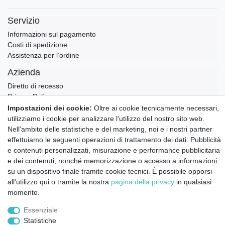
Servizio
Informazioni sul pagamento
Costi di spedizione
Assistenza per l‘ordine
Azienda
Diretto di recesso
Privacy Policy
Ritorno
Impostazioni dei cookie:
Oltre ai cookie tecnicamente necessari,
Condizioni generali
utilizziamo i cookie per analizzare l'utilizzo del nostro sito web.
Testata
Nell'ambito delle statistiche e del marketing, noi e i nostri partner
Contatto
effettuiamo le seguenti operazioni di trattamento dei dati: Pubblicità
e contenuti personalizzati, misurazione e performance pubblicitaria
Annullare l'ordine
e dei contenuti, nonché memorizzazione o accesso a informazioni
Notizie sui materiali Montessori e sull'educazione
su un dispositivo finale tramite cookie tecnici. È possibile opporsi
Montessori.
all'utilizzo qui o tramite la nostra
pagina della privacy
in qualsiasi
Informazioni settimanali gratuite
momento.
Essenziale
Statistiche
Confermo di aver preso visione della:
policy
. Il mio accordo può essere revocato