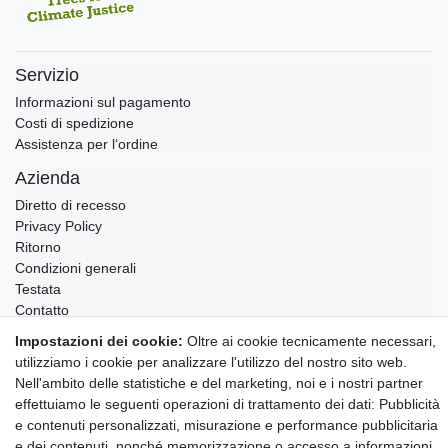
Servizio
Informazioni sul pagamento
Costi di spedizione
Assistenza per l‘ordine
Azienda
Diretto di recesso
Privacy Policy
Ritorno
Condizioni generali
Testata
Contatto
Impostazioni dei cookie:
Oltre ai cookie tecnicamente necessari,
Annullare l'ordine
utilizziamo i cookie per analizzare l'utilizzo del nostro sito web.
Notizie sui materiali Montessori e sull'educazione
Nell'ambito delle statistiche e del marketing, noi e i nostri partner
Montessori.
effettuiamo le seguenti operazioni di trattamento dei dati: Pubblicità
Informazioni settimanali gratuite
e contenuti personalizzati, misurazione e performance pubblicitaria
e dei contenuti, nonché memorizzazione o accesso a informazioni