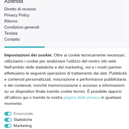
Azienda
Diretto di recesso
Privacy Policy
Ritorno
Condizioni generali
Testata
Contatto
Annullare l'ordine
Impostazioni dei cookie:
Oltre ai cookie tecnicamente necessari,
Notizie sui materiali Montessori e sull'educazione
utilizziamo i cookie per analizzare l'utilizzo del nostro sito web.
Montessori.
Nell'ambito delle statistiche e del marketing, noi e i nostri partner
Informazioni settimanali gratuite
effettuiamo le seguenti operazioni di trattamento dei dati: Pubblicità
e contenuti personalizzati, misurazione e performance pubblicitaria
e dei contenuti, nonché memorizzazione o accesso a informazioni
Confermo di aver preso visione della:
policy
. Il mio accordo può essere revocato
su un dispositivo finale tramite cookie tecnici. È possibile opporsi
in qualsiasi momento.
all'utilizzo qui o tramite la nostra
pagina della privacy
in qualsiasi
momento.
Iscriviti a
Essenziale
Statistiche
© Copyright 2026 | Tutti i diritti riservati.
Marketing