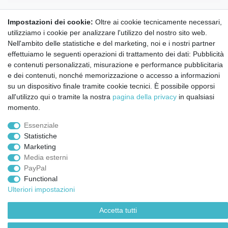
Annullare l'ordine
Impostazioni dei cookie:
Oltre ai cookie tecnicamente necessari,
Notizie sui materiali Montessori e sull'educazione
utilizziamo i cookie per analizzare l'utilizzo del nostro sito web.
Montessori.
Nell'ambito delle statistiche e del marketing, noi e i nostri partner
Informazioni settimanali gratuite
effettuiamo le seguenti operazioni di trattamento dei dati: Pubblicità
e contenuti personalizzati, misurazione e performance pubblicitaria
e dei contenuti, nonché memorizzazione o accesso a informazioni
Confermo di aver preso visione della:
policy
. Il mio accordo può essere revocato
su un dispositivo finale tramite cookie tecnici. È possibile opporsi
in qualsiasi momento.
all'utilizzo qui o tramite la nostra
pagina della privacy
in qualsiasi
momento.
Iscriviti a
Essenziale
Statistiche
© Copyright 2026 | Tutti i diritti riservati.
Marketing
Media esterni
PayPal
Functional
Ulteriori impostazioni
Accetta tutti