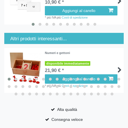
10,90 € *
Aggiungi al carello
*
più IVA
più
Costi di spedizione
Altri prodotti interessanti...
Numeri e gettoni
disponibile immediatamente
21,90 € *
Aggiungi al carello
*
più IVA
più
Costi di spedizione
Alta qualità
Consegna veloce