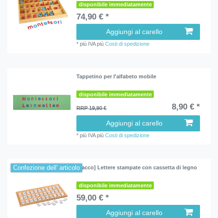
disponibile immediatamente
74,90 € *
Aggiungi al carello
*
più IVA
più
Costi di spedizione
Tappetino per l'alfabeto mobile
disponibile immediatamente
8,90 € *
RRP 19,90 €
Aggiungi al carello
*
più IVA
più
Costi di spedizione
Confezione dell' articolo
[Pacco] Lettere stampate con cassetta di legno
disponibile immediatamente
59,00 € *
Aggiungi al carello