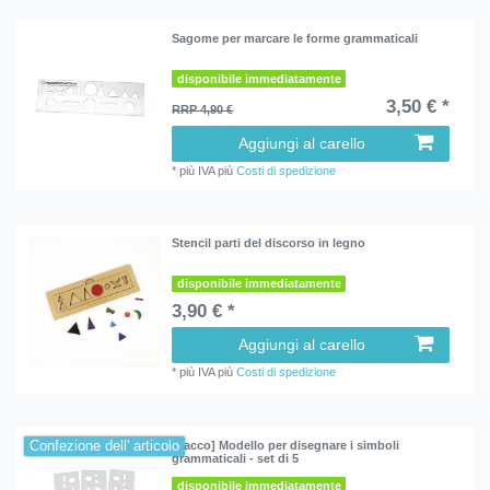
Sagome per marcare le forme grammaticali
disponibile immediatamente
3,50 € *
RRP 4,90 €
Aggiungi al carello
*
più IVA
più
Costi di spedizione
Stencil parti del discorso in legno
disponibile immediatamente
3,90 € *
Aggiungi al carello
*
più IVA
più
Costi di spedizione
Confezione dell' articolo
[Pacco] Modello per disegnare i simboli
grammaticali - set di 5
disponibile immediatamente