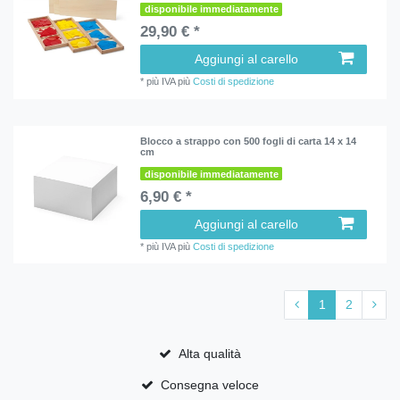
disponibile immediatamente
29,90 € *
Aggiungi al carello
*
più IVA
più
Costi di spedizione
Blocco a strappo con 500 fogli di carta 14 x 14
cm
disponibile immediatamente
6,90 € *
Aggiungi al carello
*
più IVA
più
Costi di spedizione
1
2
Alta qualità
Consegna veloce