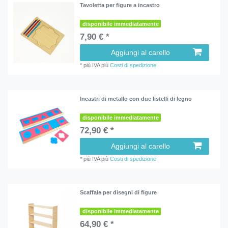
Tavoletta per figure a incastro
disponibile immediatamente
7,90 € *
Aggiungi al carello
*
più IVA
più
Costi di spedizione
Incastri di metallo con due listelli di legno
disponibile immediatamente
72,90 € *
Aggiungi al carello
*
più IVA
più
Costi di spedizione
Scaffale per disegni di figure
disponibile immediatamente
64,90 € *