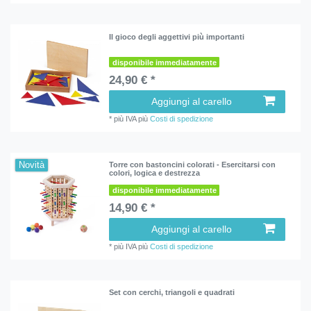
Il gioco degli aggettivi più importanti
disponibile immediatamente
24,90 € *
Aggiungi al carello
*
più IVA
più
Costi di spedizione
Novità
Torre con bastoncini colorati - Esercitarsi con
colori, logica e destrezza
disponibile immediatamente
14,90 € *
Aggiungi al carello
*
più IVA
più
Costi di spedizione
Set con cerchi, triangoli e quadrati