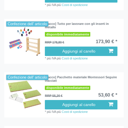
*
più IVA
più
Costi di spedizione
Confezione dell' articolo
[Pacco] Tutto per lavorare con gli inserti in
metallo
disponibile immediatamente
173,90 € *
RRP 178,80 €
Aggiungi al carello
*
più IVA
più
Costi di spedizione
Confezione dell' articolo
[Pacco] Pacchetto materiale Montessori Seguire
tracciati
disponibile immediatamente
53,60 € *
RRP 55,20 €
Aggiungi al carello
*
più IVA
più
Costi di spedizione