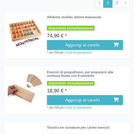
1
2
Alfabeto mobile: lettere maiuscole
disponibile immediatamente
74,90 € *
Aggiungi al carello
*
più IVA
più
Costi di spedizione
Esercizi di pregrafismo, per prepararsi alla
scrittura fluida con 8 tavolette
disponibile immediatamente
18,90 € *
Aggiungi al carello
*
più IVA
più
Costi di spedizione
Tavola con curvature per i primi esercizi