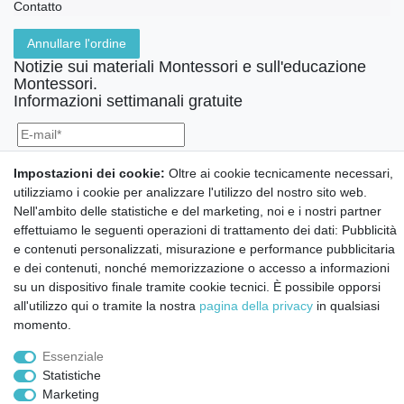
Contatto
Annullare l'ordine
Notizie sui materiali Montessori e sull'educazione
Montessori.
Informazioni settimanali gratuite
Confermo di aver preso visione della:
policy
. Il mio accordo può essere revocato
Impostazioni dei cookie:
Oltre ai cookie tecnicamente necessari,
in qualsiasi momento.
utilizziamo i cookie per analizzare l'utilizzo del nostro sito web.
Nell'ambito delle statistiche e del marketing, noi e i nostri partner
Iscriviti a
effettuiamo le seguenti operazioni di trattamento dei dati: Pubblicità
e contenuti personalizzati, misurazione e performance pubblicitaria
e dei contenuti, nonché memorizzazione o accesso a informazioni
© Copyright 2026 | Tutti i diritti riservati.
su un dispositivo finale tramite cookie tecnici. È possibile opporsi
all'utilizzo qui o tramite la nostra
pagina della privacy
in qualsiasi
momento.
Essenziale
Statistiche
Marketing