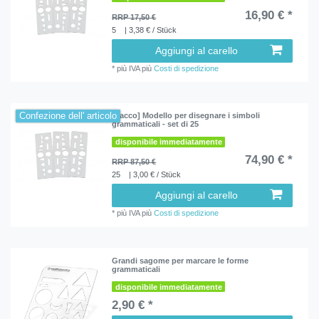
16,90 € *
RRP 17,50 €
5
| 3,38 € / Stück
Aggiungi al carello
*
più IVA
più
Costi di spedizione
Confezione dell' articolo
[Pacco] Modello per disegnare i simboli
grammaticali - set di 25
disponibile immediatamente
74,90 € *
RRP 87,50 €
25
| 3,00 € / Stück
Aggiungi al carello
*
più IVA
più
Costi di spedizione
Grandi sagome per marcare le forme
grammaticali
disponibile immediatamente
2,90 € *