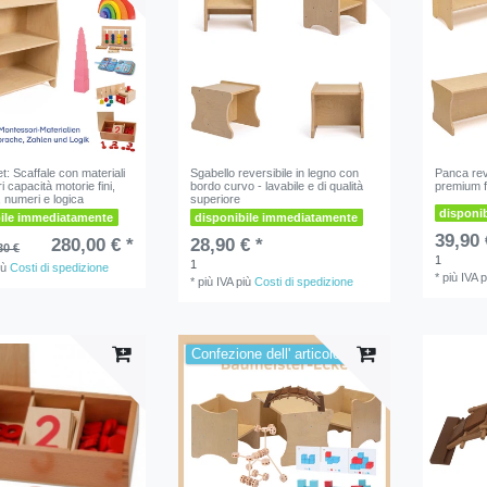
t: Scaffale con materiali
Sgabello reversibile in legno con
Panca reve
 capacità motorie fini,
bordo curvo - lavabile e di qualità
premium fa
, numeri e logica
superiore
disponi
bile immediatamente
disponibile immediatamente
39,90 
280,00 € *
28,90 € *
30 €
1
1
iù
Costi di spedizione
*
più IVA
p
*
più IVA
più
Costi di spedizione
Confezione dell' articolo