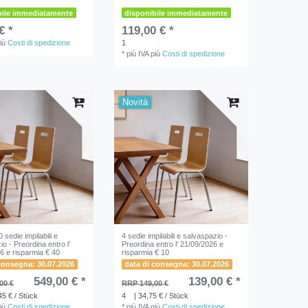
bile immediatamente
disponibile immediatamente
€ *
119,00 € *
iù
Costi di spedizione
1
*
più IVA
più
Costi di spedizione
Novità
 sedie impilabili e
4 sedie impilabili e salvaspazio -
o - Preordina entro l'
Preordina entro l' 21/09/2026 e
6 e risparmia € 40
risparmia € 10
consegna: 30.07.2026
data di consegna: 30.07.2026
549,00 € *
139,00 € *
00 €
RRP 149,00 €
45 € / Stück
4
| 34,75 € / Stück
iù
Costi di spedizione
*
più IVA
più
Costi di spedizione