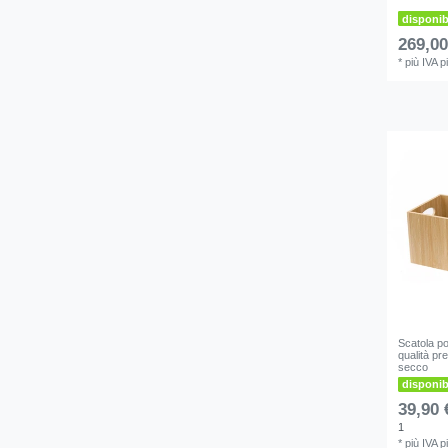
disponi
269,00
*
più IVA
p
Scatola po
qualità pr
secco
disponi
39,90 
1
*
più IVA
p