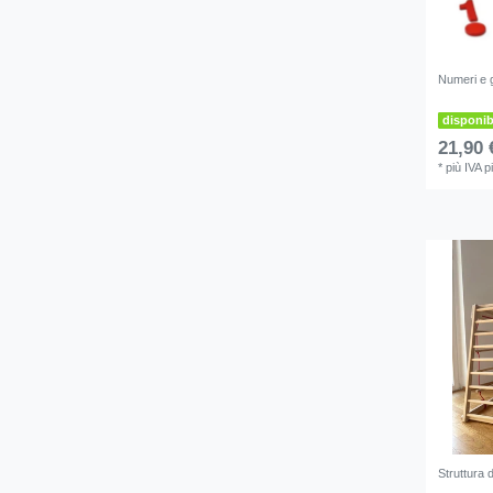
Numeri e g
disponi
21,90 
*
più IVA
p
Struttura 