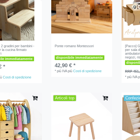
 2 gradini per bambini -
Ponte romano Montessori
[Pacco] G
er la cucina firmato
per sala d
i
ambulatori
negozi, ri
disponibile immediatamente
bile immediatamente
disponi
42,90 € *
€ *
*
più IVA
più
Costi di spedizione
RRP 451,
*
più IVA
p
iù
Costi di spedizione
Articoli top
Confezio