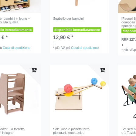
r bambini in legno –
Sgabello per bambini
[Pacco] S
di alta qualità
composiz
specifica p
bile immediatamente
disponibile immediatamente
disponi
 € *
12,90 € *
RRP 227,
1
1
iù
Costi di spedizione
*
più IVA
più
Costi di spedizione
*
più IVA
p
ower - la torretta
Sole, luna e pianeta terra -
Set sedut
 in legno
planetario meccanico
e 1 Tavol