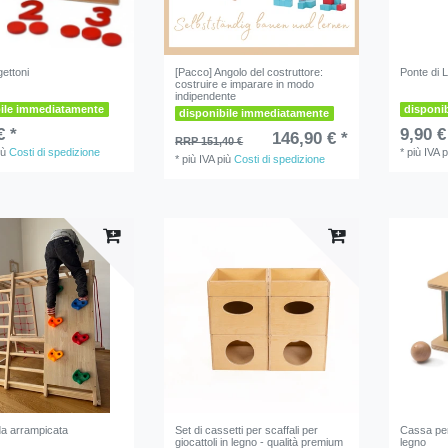
ettoni
[Pacco] Angolo del costruttore:
Ponte di 
costruire e imparare in modo
indipendente
bile immediatamente
disponi
disponibile immediatamente
€ *
9,90 €
146,90 € *
RRP 151,40 €
iù
Costi di spedizione
*
più IVA
p
*
più IVA
più
Costi di spedizione
da arrampicata
Set di cassetti per scaffali per
Cassa per
giocattoli in legno - qualità premium
legno