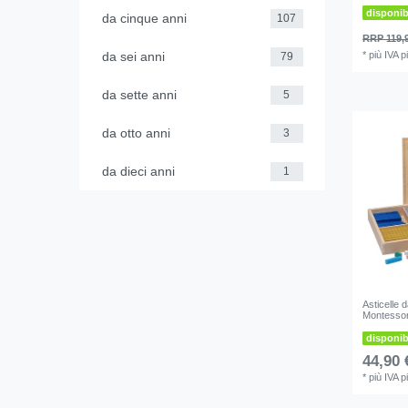
disponi
da cinque anni
107
RRP 119,
da sei anni
*
più IVA
p
79
da sette anni
5
da otto anni
3
da dieci anni
1
Asticelle d
Montessor
disponi
44,90 
*
più IVA
p