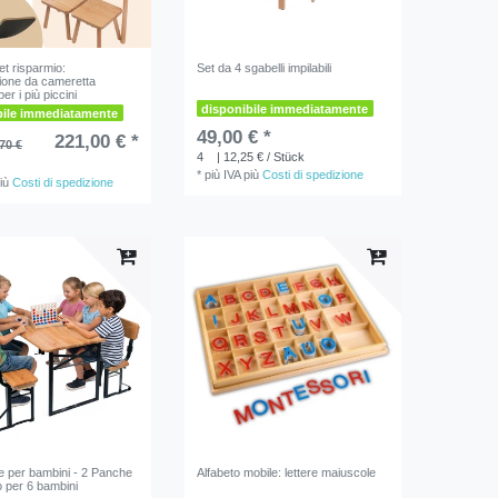
et risparmio:
Set da 4 sgabelli impilabili
ione da cameretta
er i più piccini
disponibile immediatamente
bile immediatamente
49,00 € *
221,00 € *
70 €
4
| 12,25 € / Stück
*
più IVA
più
Costi di spedizione
iù
Costi di spedizione
e per bambini - 2 Panche
Alfabeto mobile: lettere maiuscole
o per 6 bambini