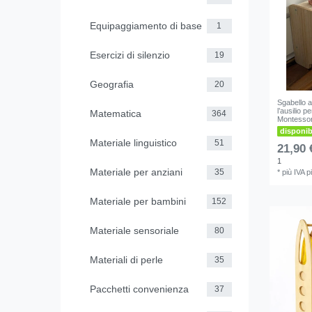
Equipaggiamento di base
1
Esercizi di silenzio
19
Geografia
20
Sgabello a
l’ausilio p
Matematica
364
Montessor
disponi
Materiale linguistico
51
21,90 
1
Materiale per anziani
35
*
più IVA
p
Materiale per bambini
152
Materiale sensoriale
80
Materiali di perle
35
Pacchetti convenienza
37