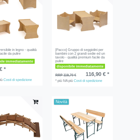
rsibile in legno - qualità
[Pacco] Gruppo di seggiolini per
cile da pulire
bambini con 2 grandi sedie ed un
tavolo - qualità premium facile da
pulire
bile immediatamente
disponibile immediatamente
€ *
116,90 € *
RRP 119,70 €
iù
Costi di spedizione
*
più IVA
più
Costi di spedizione
Novità