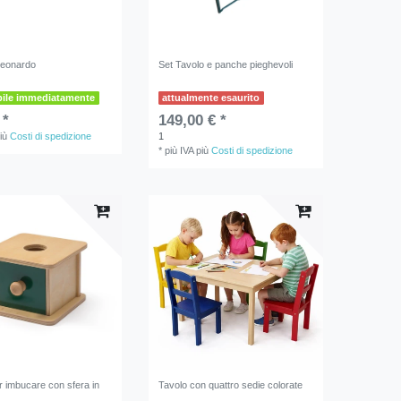
Leonardo
Set Tavolo e panche pieghevoli
bile immediatamente
attualmente esaurito
 *
149,00 € *
iù
Costi di spedizione
1
*
più IVA
più
Costi di spedizione
 imbucare con sfera in
Tavolo con quattro sedie colorate