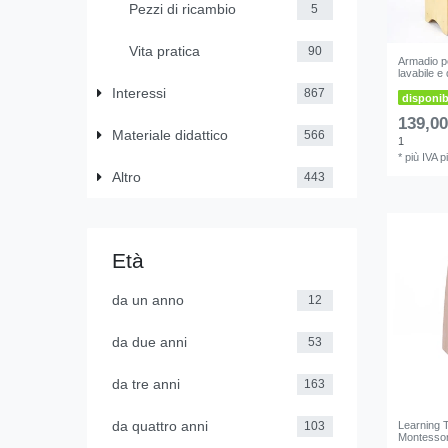
Pezzi di ricambio
5
Vita pratica
90
Armadio pe
lavabile e 
Interessi
867
disponi
139,00
Materiale didattico
566
1
*
più IVA
p
Altro
443
Età
da un anno
12
da due anni
53
da tre anni
163
da quattro anni
Learning T
103
Montessori