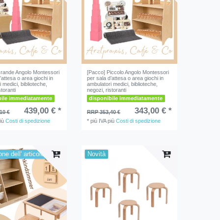
rande Angolo Montessori
[Pacco] Piccolo Angolo Montessori
’attesa o area giochi in
per sala d’attesa o area giochi in
 medici, biblioteche,
ambulatori medici, biblioteche,
storanti
negozi, ristoranti
bile immediatamente
disponibile immediatamente
439,00 € *
343,00 € *
10 €
RRP 353,40 €
iù
Costi di spedizione
*
più IVA
più
Costi di spedizione
ne dell' articolo
Novità