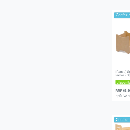
Confezio
[Pacco] Sg
tavolo - S
disponi
RRP 68,8
*
più IVA
p
Confezio