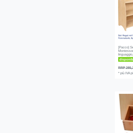
[Pacco] Se
Montessori
linguaggio
disponi
RRP 285,
*
più IVA
p