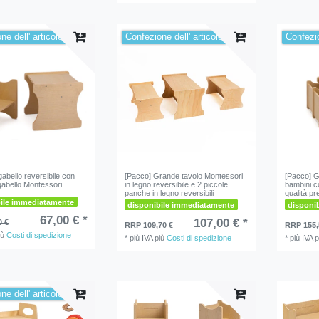
ne dell' articolo
Confezione dell' articolo
Confezio
abello reversibile con
[Pacco] Grande tavolo Montessori
[Pacco] G
gabello Montessori
in legno reversibile e 2 piccole
bambini c
panche in legno reversibili
qualità pr
bile immediatamente
disponibile immediatamente
disponi
67,00 € *
107,00 € *
0 €
RRP 109,70 €
RRP 155,
iù
Costi di spedizione
*
più IVA
più
Costi di spedizione
*
più IVA
p
ne dell' articolo