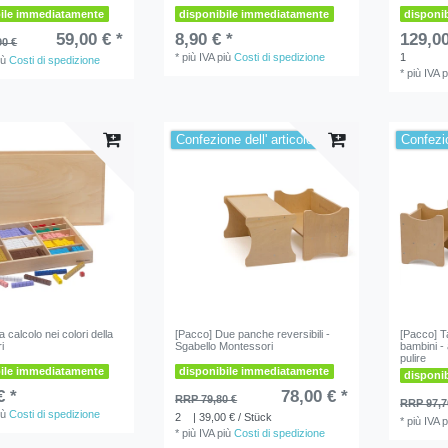
bile immediatamente
disponibile immediatamente
disponi
59,00 € *
8,90 € *
129,00
90 €
*
più IVA
più
Costi di spedizione
1
iù
Costi di spedizione
*
più IVA
p
Confezione dell' articolo
Confezio
a calcolo nei colori della
[Pacco] Due panche reversibili -
[Pacco] T
i
Sgabello Montessori
bambini - 
pulire
bile immediatamente
disponibile immediatamente
disponi
€ *
78,00 € *
RRP 79,80 €
RRP 97,7
iù
Costi di spedizione
2
| 39,00 € / Stück
*
più IVA
p
*
più IVA
più
Costi di spedizione