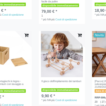
facile da pulire
bile immediatamente
disponi
disponibile immediatamente
 € *
18,90 
79,00 € *
iù
Costi di spedizione
*
più IVA
p
1
*
più IVA
più
Costi di spedizione
Novità
rtagiochi in legno -
Il gioco dell'impilamento dei tamburi
[Pacco] 20
emium con lavaggio a
salvaspazi
21/09/202
disponibile immediatamente
bile immediatamente
data di 
9,90 € *
€ *
RRP 599,
*
più IVA
più
Costi di spedizione
20
| 27,
iù
Costi di spedizione
*
più IVA
p