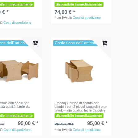
bile immediatamente
disponibile immediatamente
 € *
74,90 € *
*
più IVA
più
Costi di spedizione
iù
Costi di spedizione
ne dell' articolo
Confezione dell' articolo
avolo con sedie per
[Pacco] Gruppo di seduta per
alta qualità, facile da
bambini con 2 piccoli seggiolini e un
tavolo - alta qualità, facile da pulire
bile immediatamente
disponibile immediatamente
95,00 € *
95,00 € *
0 €
RRP 97,70 €
iù
Costi di spedizione
*
più IVA
più
Costi di spedizione