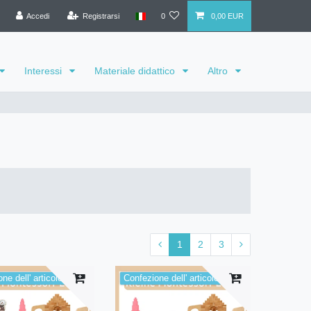
Accedi
Registrarsi
0
0,00 EUR
Interessi
Materiale didattico
Altro
1
2
3
ne dell' articolo
Confezione dell' articolo