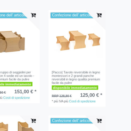
ne dell' articolo
Confezione dell' articolo
ruppo di seggiolini per
[Pacco] Tavolo reversibile in legno
on 4 sedie ed un tavolo -
montessori e 2 grandi panche
emium facile da pulire
reversibili in legno qualità premium
facile da pulire
bile immediatamente
disponibile immediatamente
151,00 € *
50 €
125,00 € *
RRP 128,80 €
iù
Costi di spedizione
*
più IVA
più
Costi di spedizione
Confezione dell' articolo