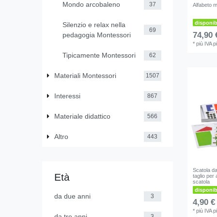
Mondo arcobaleno
37
Alfabeto m
disponi
Silenzio e relax nella
69
74,90 
pedagogia Montessori
*
più IVA
p
Tipicamente Montessori
62
Materiali Montessori
1507
Interessi
867
Materiale didattico
566
Altro
443
Scatola da
Età
taglio per
scatola
disponi
da due anni
3
4,90 €
*
più IVA
p
da tre anni
3