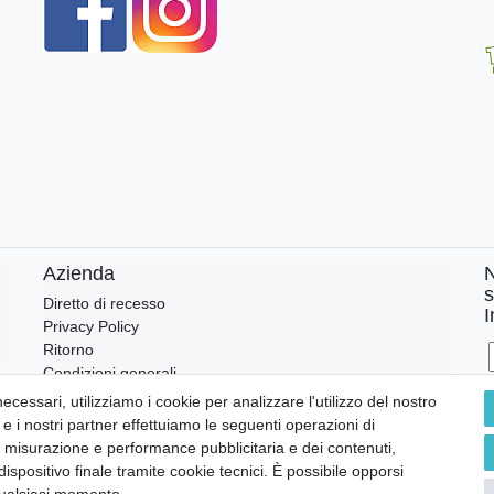
Azienda
N
s
Diretto di recesso
I
Privacy Policy
Ritorno
Condizioni generali
Testata
cessari, utilizziamo i cookie per analizzare l'utilizzo del nostro
r
Contatto
 e i nostri partner effettuiamo le seguenti operazioni di
i, misurazione e performance pubblicitaria e dei contenuti,
Annullare l'ordine
ositivo finale tramite cookie tecnici. È possibile opporsi