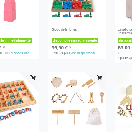
a
Gioco delle fiches
Lavabo pe
vaschett
bile immediatamente
disponibile immediatamente
disponi
€ *
36,90 € *
69,00 
iù
Costi di spedizione
*
più IVA
più
Costi di spedizione
1
*
più IVA
p