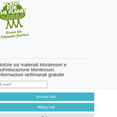
otizie sui materiali Montessori e
ull'educazione Montessori.
nformazioni settimanali gratuite
Confermo di aver preso visione della:
policy
. Il mio accordo può essere
evocato in qualsiasi momento.
Accetta tutti
Rifiuta tutti
Iscriviti a