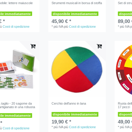
obile: lettere maiuscole
Strumenti musicali in borsa di stoffa
Set di str
bile immediatamente
disponibile immediatamente
disponi
€ *
45,90 € *
89,00 
iù
Costi di spedizione
*
più IVA
più
Costi di spedizione
*
più IVA
p
 taglio - 20 sagome da
Cerchio dell'anno in lana
Ruota del
 artigianato in una robusta
17 pezzi
disponibile immediatamente
disponi
bile immediatamente
19,90 € *
49,00 
 *
*
più IVA
più
Costi di spedizione
*
più IVA
p
iù
Costi di spedizione