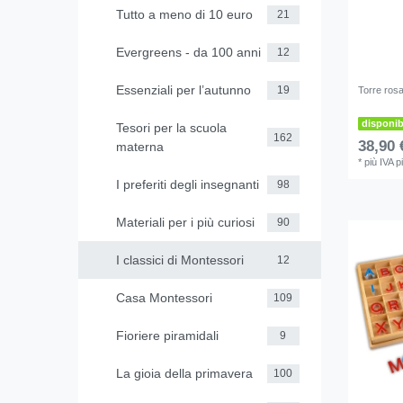
Tutto a meno di 10 euro
21
Evergreens - da 100 anni
12
Essenziali per l’autunno
19
Torre ros
disponi
Tesori per la scuola
162
38,90 
materna
*
più IVA
p
I preferiti degli insegnanti
98
Materiali per i più curiosi
90
I classici di Montessori
12
Casa Montessori
109
Fioriere piramidali
9
La gioia della primavera
100