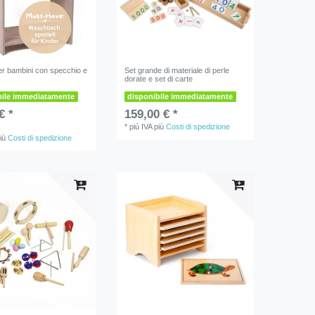
r bambini con specchio e
Set grande di materiale di perle
a
dorate e set di carte
bile immediatamente
disponibile immediatamente
€ *
159,00 € *
*
più IVA
più
Costi di spedizione
iù
Costi di spedizione