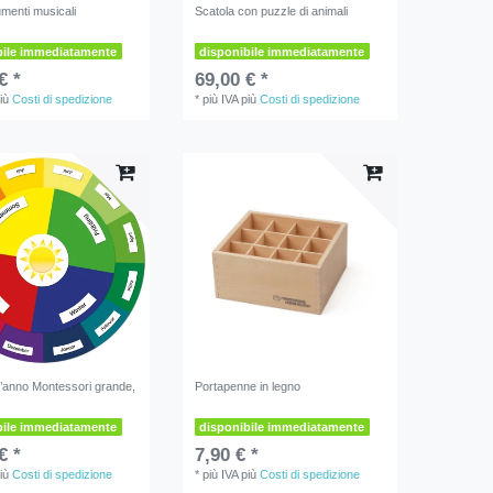
umenti musicali
Scatola con puzzle di animali
bile immediatamente
disponibile immediatamente
€ *
69,00 € *
iù
Costi di spedizione
*
più IVA
più
Costi di spedizione
l’anno Montessori grande,
Portapenne in legno
bile immediatamente
disponibile immediatamente
€ *
7,90 € *
iù
Costi di spedizione
*
più IVA
più
Costi di spedizione