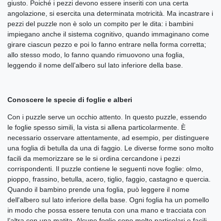
giusto. Poiché i pezzi devono essere inseriti con una certa
angolazione, si esercita una determinata motricità. Ma incastrare i
pezzi del puzzle non è solo un compito per le dita: i bambini
impiegano anche il sistema cognitivo, quando immaginano come
girare ciascun pezzo e poi lo fanno entrare nella forma corretta;
allo stesso modo, lo fanno quando rimuovono una foglia,
leggendo il nome dell’albero sul lato inferiore della base.
Conoscere le specie di foglie e alberi
Con i puzzle serve un occhio attento. In questo puzzle, essendo
le foglie spesso simili, la vista si allena particolarmente. È
necessario osservare attentamente, ad esempio, per distinguere
una foglia di betulla da una di faggio. Le diverse forme sono molto
facili da memorizzare se le si ordina cercandone i pezzi
corrispondenti. Il puzzle contiene le seguenti nove foglie: olmo,
pioppo, frassino, betulla, acero, tiglio, faggio, castagno e quercia.
Quando il bambino prende una foglia, può leggere il nome
dell'albero sul lato inferiore della base. Ogni foglia ha un pomello
in modo che possa essere tenuta con una mano e tracciata con
l’altra con una matita. Alcune foglie sono molto particolari e facili