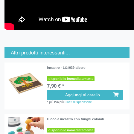
Altri prodotti interessanti...
Incastro - L&#039;albero
disponibile immediatamente
7,90 € *
Aggiungi al carello
*
più IVA
più
Costi di spedizione
Gioco a incastro con funghi colorati
disponibile immediatamente