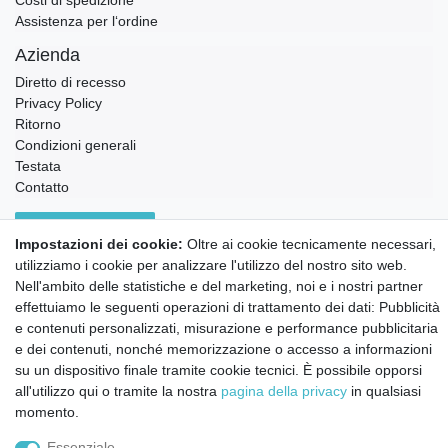
Costi di spedizione
Assistenza per l‘ordine
Azienda
Diretto di recesso
Privacy Policy
Ritorno
Condizioni generali
Testata
Contatto
Annullare l'ordine
Impostazioni dei cookie:
Oltre ai cookie tecnicamente necessari,
Notizie sui materiali Montessori e sull'educazione
utilizziamo i cookie per analizzare l'utilizzo del nostro sito web.
Montessori.
Nell'ambito delle statistiche e del marketing, noi e i nostri partner
Informazioni settimanali gratuite
effettuiamo le seguenti operazioni di trattamento dei dati: Pubblicità
e contenuti personalizzati, misurazione e performance pubblicitaria
e dei contenuti, nonché memorizzazione o accesso a informazioni
Confermo di aver preso visione della:
policy
. Il mio accordo può essere revocato
su un dispositivo finale tramite cookie tecnici. È possibile opporsi
in qualsiasi momento.
all'utilizzo qui o tramite la nostra
pagina della privacy
in qualsiasi
momento.
Iscriviti a
Essenziale