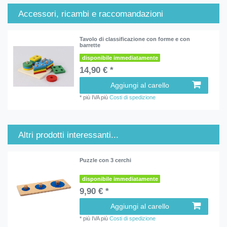
Accessori, ricambi e raccomandazioni
Tavolo di classificazione con forme e con
barrette
disponibile immediatamente
14,90 € *
Aggiungi al carello
*
più IVA
più
Costi di spedizione
Altri prodotti interessanti...
Puzzle con 3 cerchi
disponibile immediatamente
9,90 € *
Aggiungi al carello
*
più IVA
più
Costi di spedizione