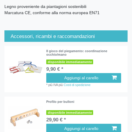
Legno proveniente da piantagioni sostenibili
Marcatura CE, conforme alla norma europea EN71
Accessori, ricambi e raccomandazioni
Il gioco del piegamento: coordinazione
occhio/mano
disponibile immediatamente
9,90 € *
Aggiungi al carello
*
più IVA
più
Costi di spedizione
Profilo per bulloni
disponibile immediatamente
29,90 € *
Aggiungi al carello