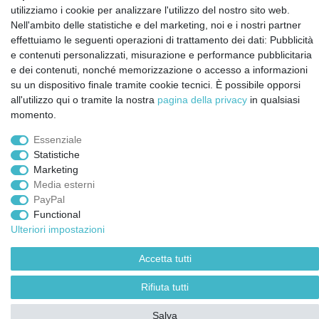
Notizie sui materiali Montessori e sull'educazione
utilizziamo i cookie per analizzare l'utilizzo del nostro sito web.
Montessori.
Nell'ambito delle statistiche e del marketing, noi e i nostri partner
Informazioni settimanali gratuite
effettuiamo le seguenti operazioni di trattamento dei dati: Pubblicità
e contenuti personalizzati, misurazione e performance pubblicitaria
e dei contenuti, nonché memorizzazione o accesso a informazioni
Confermo di aver preso visione della:
policy
. Il mio accordo può essere revocato
su un dispositivo finale tramite cookie tecnici. È possibile opporsi
in qualsiasi momento.
all'utilizzo qui o tramite la nostra
pagina della privacy
in qualsiasi
momento.
Iscriviti a
Essenziale
Statistiche
Marketing
© Copyright 2026 | Tutti i diritti riservati.
Media esterni
PayPal
Functional
Ulteriori impostazioni
Accetta tutti
Rifiuta tutti
Salva