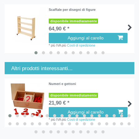
Scaffale per disegni di figure
disponibile immediatamente
64,90 € *
Aggiungi al carello
*
più IVA
più
Costi di spedizione
Altri prodotti interessanti...
Numeri e gettoni
disponibile immediatamente
21,90 € *
Aggiungi al carello
*
più IVA
più
Costi di spedizione