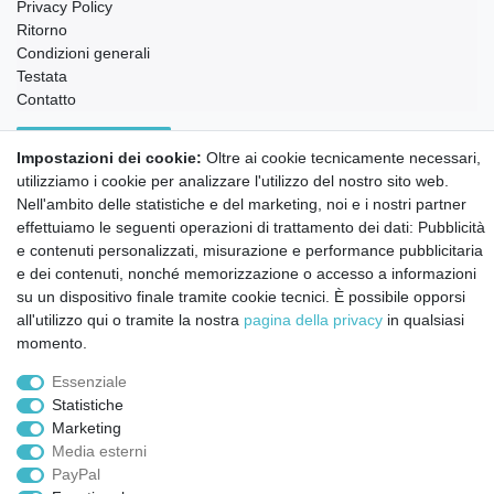
Privacy Policy
Ritorno
Condizioni generali
Testata
Contatto
Annullare l'ordine
Impostazioni dei cookie:
Oltre ai cookie tecnicamente necessari,
Notizie sui materiali Montessori e sull'educazione
utilizziamo i cookie per analizzare l'utilizzo del nostro sito web.
Montessori.
Nell'ambito delle statistiche e del marketing, noi e i nostri partner
Informazioni settimanali gratuite
effettuiamo le seguenti operazioni di trattamento dei dati: Pubblicità
e contenuti personalizzati, misurazione e performance pubblicitaria
e dei contenuti, nonché memorizzazione o accesso a informazioni
Confermo di aver preso visione della:
policy
. Il mio accordo può essere revocato
su un dispositivo finale tramite cookie tecnici. È possibile opporsi
in qualsiasi momento.
all'utilizzo qui o tramite la nostra
pagina della privacy
in qualsiasi
momento.
Iscriviti a
Essenziale
Statistiche
© Copyright 2026 | Tutti i diritti riservati.
Marketing
Media esterni
PayPal