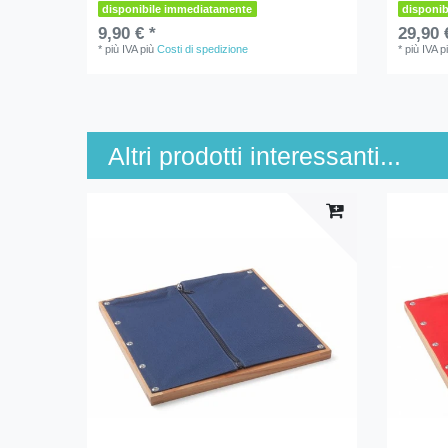
disponibile immediatamente
disponi
9,90 € *
29,90 
*
più IVA
più
Costi di spedizione
*
più IVA
p
Altri prodotti interessanti...