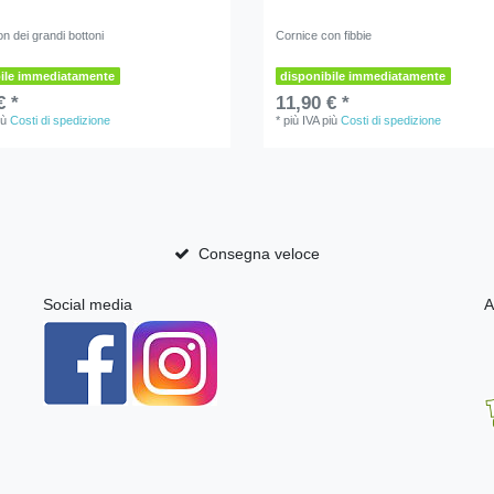
n dei grandi bottoni
Cornice con fibbie
bile immediatamente
disponibile immediatamente
€ *
11,90 € *
iù
Costi di spedizione
*
più IVA
più
Costi di spedizione
Consegna veloce
Social media
A