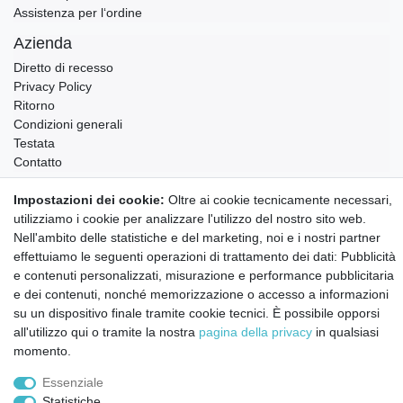
Assistenza per l‘ordine
Azienda
Diretto di recesso
Privacy Policy
Ritorno
Condizioni generali
Testata
Contatto
Annullare l'ordine
Impostazioni dei cookie:
Oltre ai cookie tecnicamente necessari,
utilizziamo i cookie per analizzare l'utilizzo del nostro sito web.
Notizie sui materiali Montessori e sull'educazione
Nell'ambito delle statistiche e del marketing, noi e i nostri partner
Montessori.
Informazioni settimanali gratuite
effettuiamo le seguenti operazioni di trattamento dei dati: Pubblicità
e contenuti personalizzati, misurazione e performance pubblicitaria
e dei contenuti, nonché memorizzazione o accesso a informazioni
su un dispositivo finale tramite cookie tecnici. È possibile opporsi
Confermo di aver preso visione della:
policy
. Il mio accordo può essere revocato
all'utilizzo qui o tramite la nostra
pagina della privacy
in qualsiasi
in qualsiasi momento.
momento.
Iscriviti a
Essenziale
Statistiche