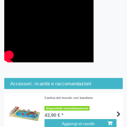
Accessori, ricambi e raccomandazioni
Cartina del mondo con bandiere
disponibile immediatamente
43,90 € *
Aggiungi al carello