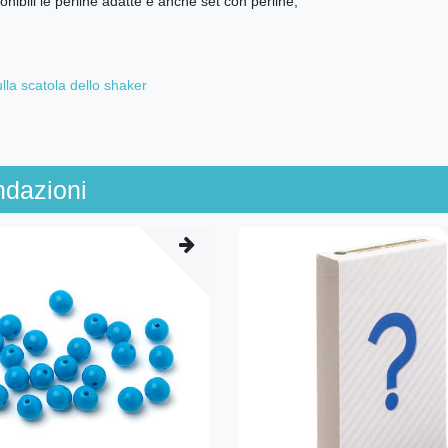
nibili le perline adatte e anche set con perline,
la scatola dello shaker
ndazioni