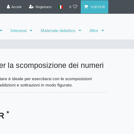
Accedi
Registrarsi
0
0,00 EUR
Interessi
Materiale didattico
Altro
er la scomposizione dei numeri
tare è ideale per esercitarsi con le scomposizioni
dizioni e sottrazioni in modo figurato.
*
UR