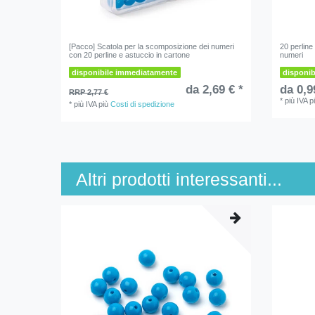
[Pacco] Scatola per la scomposizione dei numeri
20 perline
con 20 perline e astuccio in cartone
numeri
disponibile immediatamente
disponi
da 2,69 € *
da 0,9
RRP 2,77 €
*
più IVA
p
*
più IVA
più
Costi di spedizione
Altri prodotti interessanti...