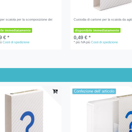
 per scatola per la scomposizione dei
Custodia di cartone per la scatola da agi
bile immediatamente
disponibile immediatamente
9 € *
0,49 € *
iù
Costi di spedizione
*
più IVA
più
Costi di spedizione
Confezione dell' articolo