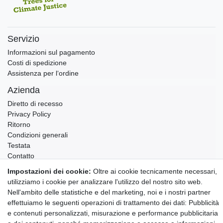
Servizio
Informazioni sul pagamento
Costi di spedizione
Assistenza per l‘ordine
Azienda
Diretto di recesso
Privacy Policy
Ritorno
Condizioni generali
Testata
Contatto
Impostazioni dei cookie:
Oltre ai cookie tecnicamente necessari,
Annullare l'ordine
utilizziamo i cookie per analizzare l'utilizzo del nostro sito web.
Notizie sui materiali Montessori e sull'educazione
Nell'ambito delle statistiche e del marketing, noi e i nostri partner
Montessori.
effettuiamo le seguenti operazioni di trattamento dei dati: Pubblicità
Informazioni settimanali gratuite
e contenuti personalizzati, misurazione e performance pubblicitaria