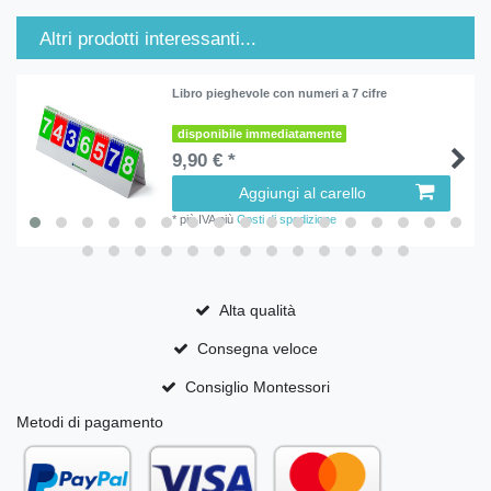
Altri prodotti interessanti...
Libro pieghevole con numeri a 7 cifre
disponibile immediatamente
9,90 € *
Aggiungi al carello
*
più IVA
più
Costi di spedizione
Alta qualità
Consegna veloce
Consiglio Montessori
Metodi di pagamento