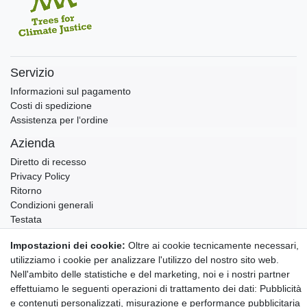
Servizio
Informazioni sul pagamento
Costi di spedizione
Assistenza per l‘ordine
Azienda
Diretto di recesso
Privacy Policy
Ritorno
Condizioni generali
Testata
Contatto
Impostazioni dei cookie:
Oltre ai cookie tecnicamente necessari,
utilizziamo i cookie per analizzare l'utilizzo del nostro sito web.
Annullare l'ordine
Nell'ambito delle statistiche e del marketing, noi e i nostri partner
Notizie sui materiali Montessori e sull'educazione
effettuiamo le seguenti operazioni di trattamento dei dati: Pubblicità
Montessori.
e contenuti personalizzati, misurazione e performance pubblicitaria
Informazioni settimanali gratuite