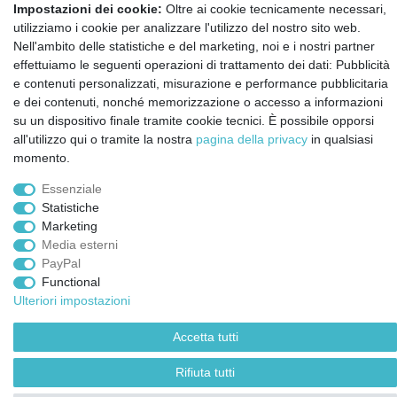
Contatto
Impostazioni dei cookie:
Oltre ai cookie tecnicamente necessari,
utilizziamo i cookie per analizzare l'utilizzo del nostro sito web.
Annullare l'ordine
Nell'ambito delle statistiche e del marketing, noi e i nostri partner
Notizie sui materiali Montessori e sull'educazione
effettuiamo le seguenti operazioni di trattamento dei dati: Pubblicità
Montessori.
e contenuti personalizzati, misurazione e performance pubblicitaria
Informazioni settimanali gratuite
e dei contenuti, nonché memorizzazione o accesso a informazioni
su un dispositivo finale tramite cookie tecnici. È possibile opporsi
all'utilizzo qui o tramite la nostra
pagina della privacy
in qualsiasi
momento.
Confermo di aver preso visione della:
policy
. Il mio accordo può essere revocato
in qualsiasi momento.
Essenziale
Statistiche
Iscriviti a
Marketing
Media esterni
PayPal
© Copyright 2026 | Tutti i diritti riservati.
Functional
Ulteriori impostazioni
Accetta tutti
Rifiuta tutti