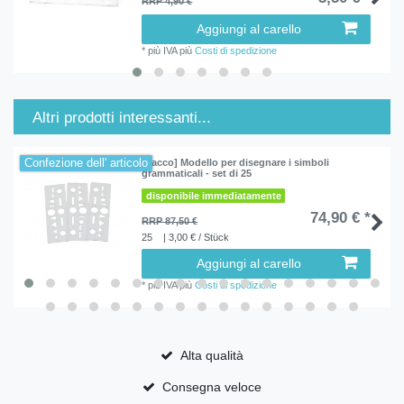
RRP 4,90 €
Aggiungi al carello
*
più IVA
più
Costi di spedizione
Altri prodotti interessanti...
Confezione dell' articolo
[Pacco] Modello per disegnare i simboli
grammaticali - set di 25
disponibile immediatamente
74,90 € *
RRP 87,50 €
25
| 3,00 € / Stück
Aggiungi al carello
*
più IVA
più
Costi di spedizione
Alta qualità
Consegna veloce