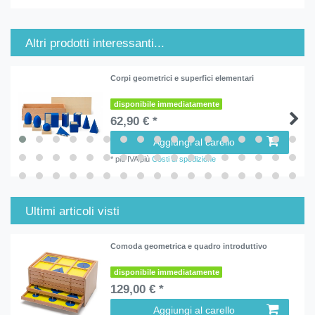
Altri prodotti interessanti...
Corpi geometrici e superfici elementari
disponibile immediatamente
62,90 € *
Aggiungi al carello
*
più IVA
più
Costi di spedizione
Ultimi articoli visti
Comoda geometrica e quadro introduttivo
disponibile immediatamente
129,00 € *
Aggiungi al carello