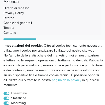
Azienda
Diretto di recesso
Privacy Policy
Ritorno
Condizioni generali
Testata
Contatto
Annullare l'ordine
Impostazioni dei cookie:
Oltre ai cookie tecnicamente necessari,
Notizie sui materiali Montessori e sull'educazione
utilizziamo i cookie per analizzare l'utilizzo del nostro sito web.
Montessori.
Nell'ambito delle statistiche e del marketing, noi e i nostri partner
Informazioni settimanali gratuite
effettuiamo le seguenti operazioni di trattamento dei dati: Pubblicità
e contenuti personalizzati, misurazione e performance pubblicitaria
e dei contenuti, nonché memorizzazione o accesso a informazioni
Confermo di aver preso visione della:
policy
. Il mio accordo può essere revocato
su un dispositivo finale tramite cookie tecnici. È possibile opporsi
in qualsiasi momento.
all'utilizzo qui o tramite la nostra
pagina della privacy
in qualsiasi
momento.
Iscriviti a
Essenziale
Statistiche
© Copyright 2026 | Tutti i diritti riservati.
Marketing