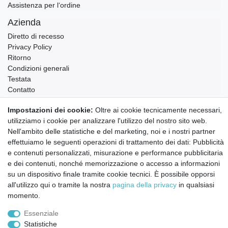
Assistenza per l‘ordine
Azienda
Diretto di recesso
Privacy Policy
Ritorno
Condizioni generali
Testata
Contatto
Impostazioni dei cookie:
Oltre ai cookie tecnicamente necessari,
Annullare l'ordine
utilizziamo i cookie per analizzare l'utilizzo del nostro sito web.
Notizie sui materiali Montessori e sull'educazione
Nell'ambito delle statistiche e del marketing, noi e i nostri partner
Montessori.
Informazioni settimanali gratuite
effettuiamo le seguenti operazioni di trattamento dei dati: Pubblicità
e contenuti personalizzati, misurazione e performance pubblicitaria
e dei contenuti, nonché memorizzazione o accesso a informazioni
su un dispositivo finale tramite cookie tecnici. È possibile opporsi
Confermo di aver preso visione della:
policy
. Il mio accordo può essere revocato
all'utilizzo qui o tramite la nostra
pagina della privacy
in qualsiasi
in qualsiasi momento.
momento.
Iscriviti a
Essenziale
Statistiche