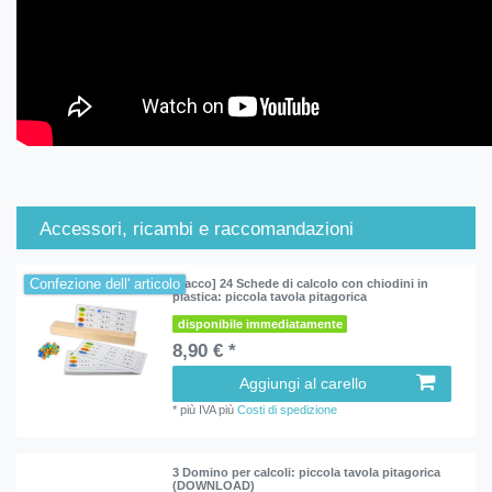
Accessori, ricambi e raccomandazioni
Confezione dell' articolo
[Pacco] 24 Schede di calcolo con chiodini in
plastica: piccola tavola pitagorica
disponibile immediatamente
8,90 € *
Aggiungi al carello
*
più IVA
più
Costi di spedizione
3 Domino per calcoli: piccola tavola pitagorica
(DOWNLOAD)