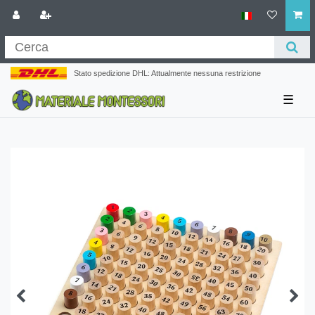
Stato spedizione DHL: Attualmente nessuna restrizione
☰