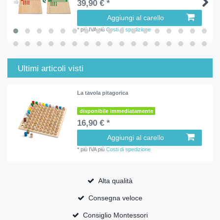
39,90 € *
Aggiungi al carello
*
più IVA
più
Costi di spedizione
Ultimi articoli visti
La tavola pitagorica
disponibile immediatamente
16,90 € *
Aggiungi al carello
*
più IVA
più
Costi di spedizione
Alta qualità
Consegna veloce
Consiglio Montessori