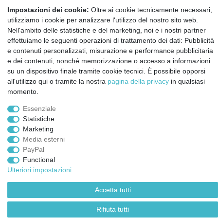
Impostazioni dei cookie:
Oltre ai cookie tecnicamente necessari,
Annullare l'ordine
utilizziamo i cookie per analizzare l'utilizzo del nostro sito web.
Nell'ambito delle statistiche e del marketing, noi e i nostri partner
Notizie sui materiali Montessori e sull'educazione
effettuiamo le seguenti operazioni di trattamento dei dati: Pubblicità
Montessori.
Informazioni settimanali gratuite
e contenuti personalizzati, misurazione e performance pubblicitaria
e dei contenuti, nonché memorizzazione o accesso a informazioni
su un dispositivo finale tramite cookie tecnici. È possibile opporsi
all'utilizzo qui o tramite la nostra
pagina della privacy
in qualsiasi
Confermo di aver preso visione della:
policy
. Il mio accordo può essere revocato
momento.
in qualsiasi momento.
Essenziale
Iscriviti a
Statistiche
Marketing
Media esterni
© Copyright 2026 | Tutti i diritti riservati.
PayPal
Functional
Ulteriori impostazioni
Accetta tutti
Rifiuta tutti