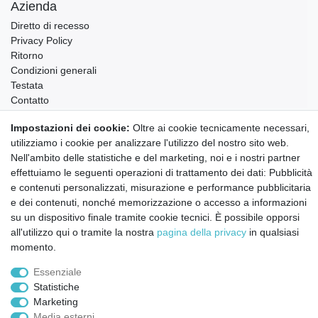
Azienda
Diretto di recesso
Privacy Policy
Ritorno
Condizioni generali
Testata
Contatto
Impostazioni dei cookie:
Oltre ai cookie tecnicamente necessari,
Annullare l'ordine
utilizziamo i cookie per analizzare l'utilizzo del nostro sito web.
Notizie sui materiali Montessori e sull'educazione
Nell'ambito delle statistiche e del marketing, noi e i nostri partner
Montessori.
effettuiamo le seguenti operazioni di trattamento dei dati: Pubblicità
Informazioni settimanali gratuite
e contenuti personalizzati, misurazione e performance pubblicitaria
e dei contenuti, nonché memorizzazione o accesso a informazioni
su un dispositivo finale tramite cookie tecnici. È possibile opporsi
Confermo di aver preso visione della:
policy
. Il mio accordo può essere revocato
all'utilizzo qui o tramite la nostra
pagina della privacy
in qualsiasi
in qualsiasi momento.
momento.
Iscriviti a
Essenziale
Statistiche
Marketing
© Copyright 2026 | Tutti i diritti riservati.
Media esterni