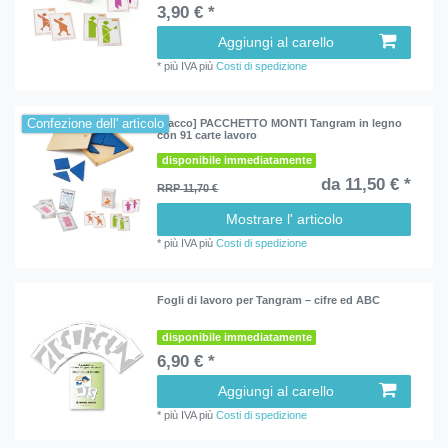
3,90 € *
Aggiungi al carello
*
più IVA
più
Costi di spedizione
Confezione dell' articolo
[Pacco] PACCHETTO MONTI Tangram in legno
con 91 carte lavoro
disponibile immediatamente
da 11,50 € *
RRP 11,70 €
Mostrare l' articolo
*
più IVA
più
Costi di spedizione
Fogli di lavoro per Tangram – cifre ed ABC
disponibile immediatamente
6,90 € *
Aggiungi al carello
*
più IVA
più
Costi di spedizione