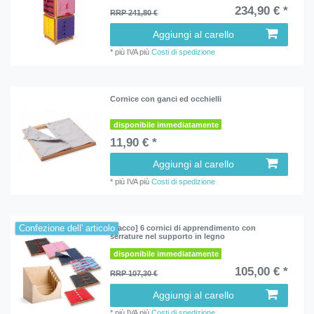
234,90 € *
RRP 241,80 €
Aggiungi al carello
*
più IVA
più
Costi di spedizione
Cornice con ganci ed occhielli
disponibile immediatamente
11,90 € *
Aggiungi al carello
*
più IVA
più
Costi di spedizione
Confezione dell' articolo
[Pacco] 6 cornici di apprendimento con
serrature nel supporto in legno
disponibile immediatamente
105,00 € *
RRP 107,30 €
Aggiungi al carello
*
più IVA
più
Costi di spedizione