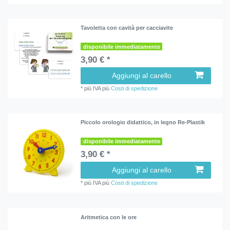
Tavoletta con cavità per cacciavite
disponibile immediatamente
3,90 € *
Aggiungi al carello
*
più IVA
più
Costi di spedizione
Piccolo orologio didattico, in legno Re-Plastik
disponibile immediatamente
3,90 € *
Aggiungi al carello
*
più IVA
più
Costi di spedizione
Aritmetica con le ore