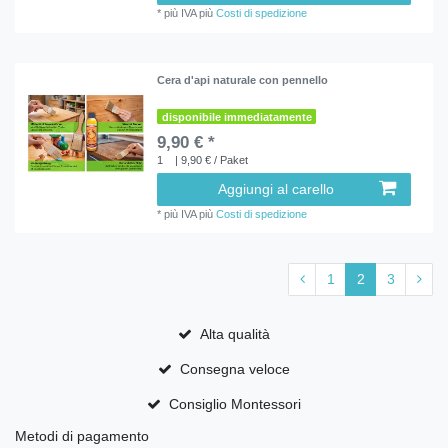
*
più IVA
più
Costi di spedizione
Cera d'api naturale con pennello
disponibile immediatamente
9,90 € *
1
| 9,90 € / Paket
Aggiungi al carello
*
più IVA
più
Costi di spedizione
1
2
3
Alta qualità
Consegna veloce
Consiglio Montessori
Metodi di pagamento