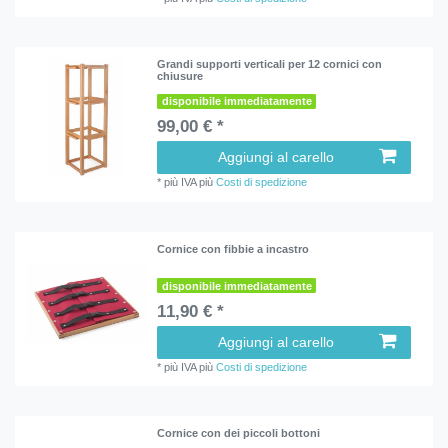
Grandi supporti verticali per 12 cornici con
chiusure
disponibile immediatamente
99,00 € *
Aggiungi al carello
*
più IVA
più
Costi di spedizione
Cornice con fibbie a incastro
disponibile immediatamente
11,90 € *
Aggiungi al carello
*
più IVA
più
Costi di spedizione
Cornice con dei piccoli bottoni