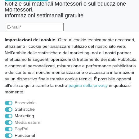
Notizie sui materiali Montessori e sull'educazione
Montessori.
Informazioni settimanali gratuite
Confermo di aver preso visione della:
policy
. Il mio accordo può essere revocato
Impostazioni dei cookie:
Oltre ai cookie tecnicamente necessari,
in qualsiasi momento.
utilizziamo i cookie per analizzare l'utilizzo del nostro sito web.
Nell'ambito delle statistiche e del marketing, noi e i nostri partner
Iscriviti a
effettuiamo le seguenti operazioni di trattamento dei dati: Pubblicità
e contenuti personalizzati, misurazione e performance pubblicitaria
e dei contenuti, nonché memorizzazione o accesso a informazioni
© Copyright 2026 | Tutti i diritti riservati.
su un dispositivo finale tramite cookie tecnici. È possibile opporsi
all'utilizzo qui o tramite la nostra
pagina della privacy
in qualsiasi
momento.
Essenziale
Statistiche
Marketing
Media esterni
PayPal
Functional