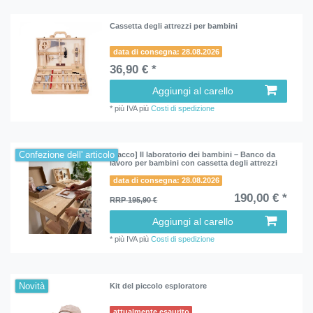
Cassetta degli attrezzi per bambini
data di consegna: 28.08.2026
36,90 € *
Aggiungi al carello
*
più IVA
più
Costi di spedizione
Confezione dell' articolo
[Pacco] Il laboratorio dei bambini – Banco da
lavoro per bambini con cassetta degli attrezzi
data di consegna: 28.08.2026
190,00 € *
RRP 195,90 €
Aggiungi al carello
*
più IVA
più
Costi di spedizione
Novità
Kit del piccolo esploratore
attualmente esaurito