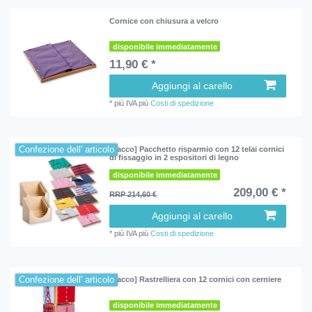
Cornice con chiusura a velcro
disponibile immediatamente
11,90 € *
Aggiungi al carello
*
più IVA
più
Costi di spedizione
Confezione dell' articolo
[Pacco] Pacchetto risparmio con 12 telai cornici
di fissaggio in 2 espositori di legno
disponibile immediatamente
209,00 € *
RRP 214,60 €
Aggiungi al carello
*
più IVA
più
Costi di spedizione
Confezione dell' articolo
[Pacco] Rastrelliera con 12 cornici con cerniere
disponibile immediatamente