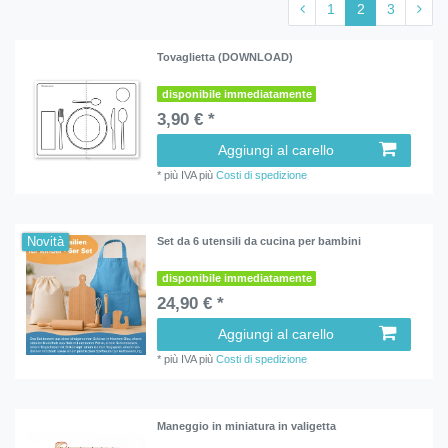
1
2
3
Tovaglietta (DOWNLOAD)
disponibile immediatamente
3,90 € *
Aggiungi al carello
*
più IVA
più
Costi di spedizione
Novità
Set da 6 utensili da cucina per bambini
disponibile immediatamente
24,90 € *
Aggiungi al carello
*
più IVA
più
Costi di spedizione
Maneggio in miniatura in valigetta