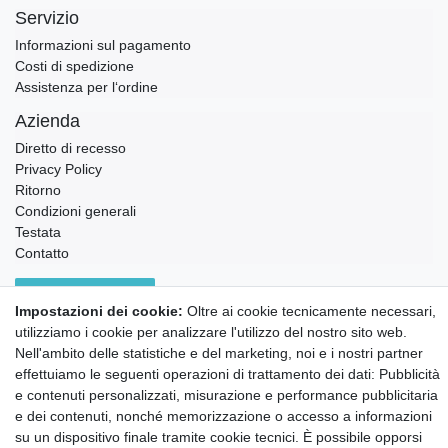
Servizio
Informazioni sul pagamento
Costi di spedizione
Assistenza per l‘ordine
Azienda
Diretto di recesso
Privacy Policy
Ritorno
Condizioni generali
Testata
Contatto
Annullare l'ordine
Impostazioni dei cookie:
Oltre ai cookie tecnicamente necessari,
Notizie sui materiali Montessori e sull'educazione
utilizziamo i cookie per analizzare l'utilizzo del nostro sito web.
Montessori.
Nell'ambito delle statistiche e del marketing, noi e i nostri partner
Informazioni settimanali gratuite
effettuiamo le seguenti operazioni di trattamento dei dati: Pubblicità
e contenuti personalizzati, misurazione e performance pubblicitaria
e dei contenuti, nonché memorizzazione o accesso a informazioni
Confermo di aver preso visione della:
policy
. Il mio accordo può essere revocato
su un dispositivo finale tramite cookie tecnici. È possibile opporsi
in qualsiasi momento.