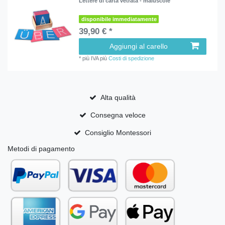
Lettere di carta vetrata - maiuscole
disponibile immediatamente
39,90 € *
Aggiungi al carello
*
più IVA
più
Costi di spedizione
Alta qualità
Consegna veloce
Consiglio Montessori
Metodi di pagamento