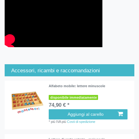
Accessori, ricambi e raccomandazioni
Alfabeto mobile: lettere minuscole
disponibile immediatamente
74,90 € *
Aggiungi al carello
*
più IVA
più
Costi di spedizione