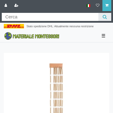
Stato spedizione DHL: Attualmente nessuna restrizione
☰