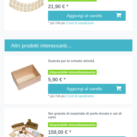
21,90 € *
Aggiungi al carello
*
più IVA
più
Costi di spedizione
Altri prodotti interessanti...
Scatola per le schede attività
disponibile immediatamente
5,90 € *
Aggiungi al carello
*
più IVA
più
Costi di spedizione
Set grande di materiale di perle dorate e set di
carte
disponibile immediatamente
159,00 € *