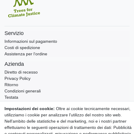
Servizio
Informazioni sul pagamento
Costi di spedizione
Assistenza per l‘ordine
Azienda
Diretto di recesso
Privacy Policy
Ritorno
Condizioni generali
Testata
Contatto
Impostazioni dei cookie:
Oltre ai cookie tecnicamente necessari,
utilizziamo i cookie per analizzare l'utilizzo del nostro sito web.
Annullare l'ordine
Nell'ambito delle statistiche e del marketing, noi e i nostri partner
Notizie sui materiali Montessori e sull'educazione
effettuiamo le seguenti operazioni di trattamento dei dati: Pubblicità
Montessori.
e contenuti personalizzati, misurazione e performance pubblicitaria