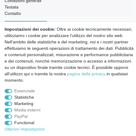
Condizioni generali
Testata
Contatto
Annullare l'ordine
Impostazioni dei cookie:
Oltre ai cookie tecnicamente necessari,
Notizie sui materiali Montessori e sull'educazione
utilizziamo i cookie per analizzare l'utilizzo del nostro sito web.
Montessori.
Nell'ambito delle statistiche e del marketing, noi e i nostri partner
Informazioni settimanali gratuite
effettuiamo le seguenti operazioni di trattamento dei dati: Pubblicità
e contenuti personalizzati, misurazione e performance pubblicitaria
e dei contenuti, nonché memorizzazione o accesso a informazioni
Confermo di aver preso visione della:
policy
. Il mio accordo può essere revocato
su un dispositivo finale tramite cookie tecnici. È possibile opporsi
in qualsiasi momento.
all'utilizzo qui o tramite la nostra
pagina della privacy
in qualsiasi
momento.
Iscriviti a
Essenziale
Statistiche
© Copyright 2026 | Tutti i diritti riservati.
Marketing
Media esterni
PayPal
Functional
Ulteriori impostazioni