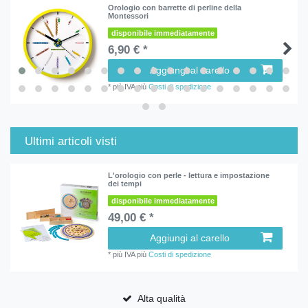
Orologio con barrette di perline della
Montessori
disponibile immediatamente
6,90 € *
Aggiungi al carello
*
più IVA
più
Costi di spedizione
Ultimi articoli visti
L'orologio con perle - lettura e impostazione
dei tempi
disponibile immediatamente
49,00 € *
Aggiungi al carello
*
più IVA
più
Costi di spedizione
Alta qualità