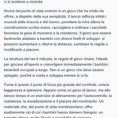
ci si sostiene a vicenda.
Anche dal punto di vista motorio è un gioco che ha molto da
offrire, a dispetto della sua semplicità. Il lancio rafforza infatti i
muscoli delle braccia e del tronco, prendere la mira allena la
coordinazione occhio-mano, raccogliere e ordinare i sacchetti
favorisce la gioia di muoversi e la resistenza. Il gioco può essere
facilmente adattato a bambini con diversi livelli di sviluppo: si
possono aumentare o ridurre la distanza, cambiare le regole o
modificarle a piacere.
La struttura del set è robusta, le regole di gioco chiare: l’ideale
per giocare all’aperto e coinvolgere immediatamente i bambini,
tenendoli occupati a lungo. Non è un gioco che deve essere
spiegato, poiché si rivela e sviluppa mentre lo si fa.
Forse è questo il punto di forza più grande del cornhole: unisce
leggerezza e spessore. Appare come un gioco di lancio, ma allo
stesso tempo è un esercizio di allenamento per l'autocontrollo, la
resistenza, la socializzazione e il piacere del movimento. Un
materiale che, dal punto di vista montessoriano, offre
esattamente ciò di cui i bambini hanno davvero bisogno: un
compito chiaro, molta libertà e possibilità di crescere.