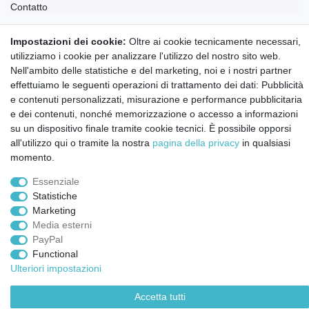
Contatto
Annullare l'ordine
Impostazioni dei cookie:
Oltre ai cookie tecnicamente necessari,
Notizie sui materiali Montessori e sull'educazione
utilizziamo i cookie per analizzare l'utilizzo del nostro sito web.
Montessori.
Nell'ambito delle statistiche e del marketing, noi e i nostri partner
Informazioni settimanali gratuite
effettuiamo le seguenti operazioni di trattamento dei dati: Pubblicità
e contenuti personalizzati, misurazione e performance pubblicitaria
e dei contenuti, nonché memorizzazione o accesso a informazioni
Confermo di aver preso visione della:
policy
. Il mio accordo può essere revocato
su un dispositivo finale tramite cookie tecnici. È possibile opporsi
in qualsiasi momento.
all'utilizzo qui o tramite la nostra
pagina della privacy
in qualsiasi
momento.
Iscriviti a
Essenziale
Statistiche
© Copyright 2026 | Tutti i diritti riservati.
Marketing
Media esterni
PayPal
Functional
Ulteriori impostazioni
Accetta tutti