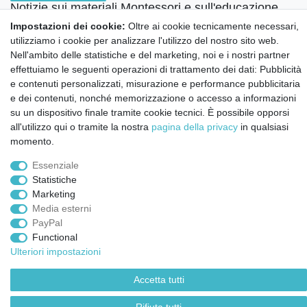
Notizie sui materiali Montessori e sull'educazione
Montessori.
Impostazioni dei cookie:
Oltre ai cookie tecnicamente necessari,
Informazioni settimanali gratuite
utilizziamo i cookie per analizzare l'utilizzo del nostro sito web.
Nell'ambito delle statistiche e del marketing, noi e i nostri partner
effettuiamo le seguenti operazioni di trattamento dei dati: Pubblicità
Confermo di aver preso visione della:
policy
. Il mio accordo può essere revocato
e contenuti personalizzati, misurazione e performance pubblicitaria
in qualsiasi momento.
e dei contenuti, nonché memorizzazione o accesso a informazioni
su un dispositivo finale tramite cookie tecnici. È possibile opporsi
Iscriviti a
all'utilizzo qui o tramite la nostra
pagina della privacy
in qualsiasi
momento.
© Copyright 2026 | Tutti i diritti riservati.
Essenziale
Statistiche
Marketing
Media esterni
PayPal
Functional
Ulteriori impostazioni
Accetta tutti