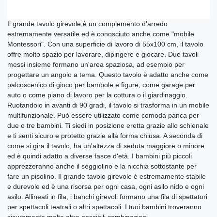
Il grande tavolo girevole è un complemento d'arredo
estremamente versatile ed è conosciuto anche come "mobile
Montessori". Con una superficie di lavoro di 55x100 cm, il tavolo
offre molto spazio per lavorare, dipingere e giocare. Due tavoli
messi insieme formano un'area spaziosa, ad esempio per
progettare un angolo a tema. Questo tavolo è adatto anche come
palcoscenico di gioco per bambole e figure, come garage per
auto o come piano di lavoro per la cottura o il giardinaggio.
Ruotandolo in avanti di 90 gradi, il tavolo si trasforma in un mobile
multifunzionale. Può essere utilizzato come comoda panca per
due o tre bambini. Ti siedi in posizione eretta grazie allo schienale
e ti senti sicuro e protetto grazie alla forma chiusa. A seconda di
come si gira il tavolo, ha un'altezza di seduta maggiore o minore
ed è quindi adatto a diverse fasce d'età. I bambini più piccoli
apprezzeranno anche il seggiolino e la nicchia sottostante per
fare un pisolino. Il grande tavolo girevole è estremamente stabile
e durevole ed è una risorsa per ogni casa, ogni asilo nido e ogni
asilo. Allineati in fila, i banchi girevoli formano una fila di spettatori
per spettacoli teatrali o altri spettacoli. I tuoi bambini troveranno
sicuramente molte altre possibili combinazioni.