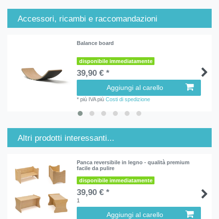
Accessori, ricambi e raccomandazioni
Balance board
disponibile immediatamente
39,90 € *
Aggiungi al carello
*
più IVA
più
Costi di spedizione
Altri prodotti interessanti...
Panca reversibile in legno - qualità premium
facile da pulire
disponibile immediatamente
39,90 € *
1
Aggiungi al carello