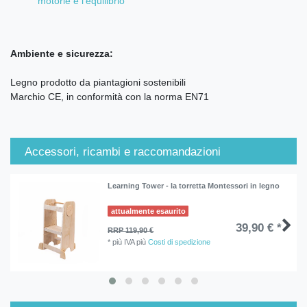
motorie e l’equilibrio
Ambiente e sicurezza:
Legno prodotto da piantagioni sostenibili
Marchio CE, in conformità con la norma EN71
Accessori, ricambi e raccomandazioni
Learning Tower - la torretta Montessori in legno
attualmente esaurito
39,90 € *
RRP 119,90 €
*
più IVA
più
Costi di spedizione