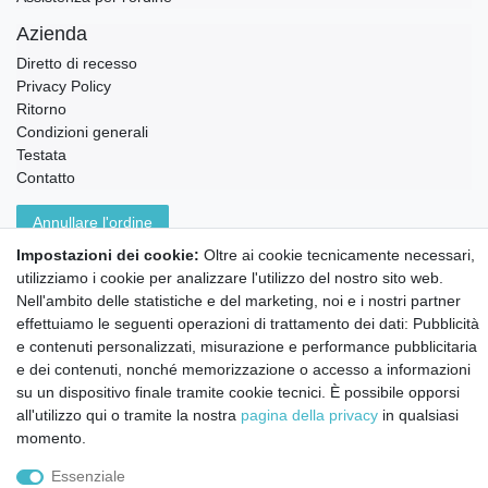
Azienda
Diretto di recesso
Privacy Policy
Ritorno
Condizioni generali
Testata
Contatto
Annullare l'ordine
Notizie sui materiali Montessori e sull'educazione
Impostazioni dei cookie:
Oltre ai cookie tecnicamente necessari,
Montessori.
utilizziamo i cookie per analizzare l'utilizzo del nostro sito web.
Informazioni settimanali gratuite
Nell'ambito delle statistiche e del marketing, noi e i nostri partner
effettuiamo le seguenti operazioni di trattamento dei dati: Pubblicità
e contenuti personalizzati, misurazione e performance pubblicitaria
Confermo di aver preso visione della:
policy
. Il mio accordo può essere revocato
e dei contenuti, nonché memorizzazione o accesso a informazioni
in qualsiasi momento.
su un dispositivo finale tramite cookie tecnici. È possibile opporsi
all'utilizzo qui o tramite la nostra
pagina della privacy
in qualsiasi
Iscriviti a
momento.
Essenziale