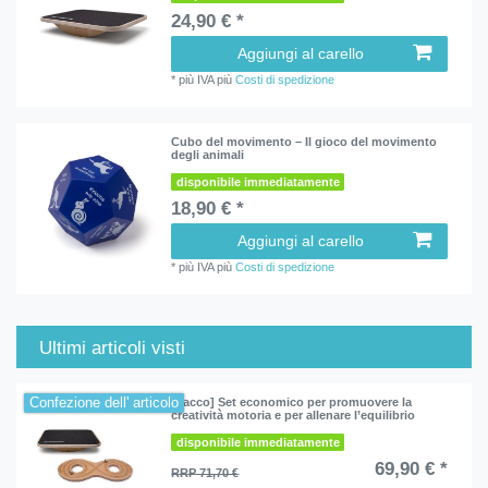
24,90 € *
Aggiungi al carello
*
più IVA
più
Costi di spedizione
Cubo del movimento – Il gioco del movimento
degli animali
disponibile immediatamente
18,90 € *
Aggiungi al carello
*
più IVA
più
Costi di spedizione
Ultimi articoli visti
Confezione dell' articolo
[Pacco] Set economico per promuovere la
creatività motoria e per allenare l’equilibrio
disponibile immediatamente
69,90 € *
RRP 71,70 €