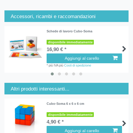
Accessori, ricambi e raccomandazioni
Schede di lavoro Cubo-Soma
disponibile immediatamente
16,90 € *
Aggiungi al carello
*
più IVA
più
Costi di spedizione
Altri prodotti interessanti...
Cubo-Soma 6 x 6 x 6 cm
disponibile immediatamente
4,90 € *
Aggiungi al carello