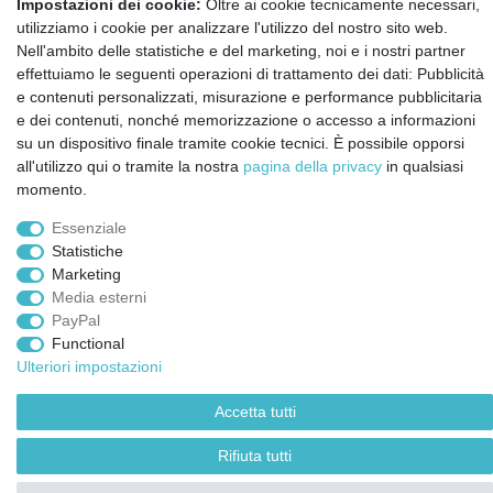
Impostazioni dei cookie:
Oltre ai cookie tecnicamente necessari,
Notizie sui materiali Montessori e sull'educazione
utilizziamo i cookie per analizzare l'utilizzo del nostro sito web.
Montessori.
Nell'ambito delle statistiche e del marketing, noi e i nostri partner
Informazioni settimanali gratuite
effettuiamo le seguenti operazioni di trattamento dei dati: Pubblicità
e contenuti personalizzati, misurazione e performance pubblicitaria
e dei contenuti, nonché memorizzazione o accesso a informazioni
Confermo di aver preso visione della:
policy
. Il mio accordo può essere revocato
su un dispositivo finale tramite cookie tecnici. È possibile opporsi
in qualsiasi momento.
all'utilizzo qui o tramite la nostra
pagina della privacy
in qualsiasi
momento.
Iscriviti a
Essenziale
Statistiche
Marketing
© Copyright 2026 | Tutti i diritti riservati.
Media esterni
PayPal
Functional
Ulteriori impostazioni
Accetta tutti
Rifiuta tutti