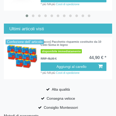
*
più IVA
più
Costi di spedizione
Ultimi articoli visti
Confezione dell' articolo
[Pacco] Pacchetto risparmio costituito da 10
Cubi-Soma in legno
disponibile immediatamente
44,90 € *
RRP 49,00 €
Aggiungi al carello
*
più IVA
più
Costi di spedizione
Alta qualità
Consegna veloce
Consiglio Montessori
Metodi di pagamento