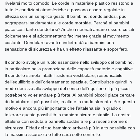
rivelarsi molto comodo. Le corde in materiale plastico resistono a
tutte le condizioni atmosferiche e possono essere regolate in
altezza con un semplice gesto. Il bambino, dondolandosi, può
aggrapparsi saldamente alle corde morbide. Perché ai bambini
piace così tanto dondolarsi? Anche i neonati amano essere cullati
dolcemente e si addormentano facilmente grazie al movimento
costante. Dondolare avanti e indietro dà ai bambini una
sensazione di sicurezza e ha un effetto rilassante e soporifero.
Il dondolio svolge un ruolo essenziale nello sviluppo del bambino,
in particolare nella promozione delle capacità motorie e cognitive.
Il dondolio stimola infatti il sistema vestibolare, responsabile
dell’equilibrio e dell’orientamento spaziale. Contribuisce quindi in
modo decisivo allo sviluppo del senso dell’equilibrio. I più piccoli
potrebbero voler andare più forte. Ai bambini piccoli piace cercare
di dondolare il più possibile, in alto e in modo sfrenato. Per questo
motivo è ancora più importante che l’altalena sia in grado di
tollerare questa possibilità in maniera sicura e stabile. La nostra
altalena con seduta a pannello soddisfa le più recenti norme di
sicurezza. Fidati del tuo bambino: arriverà più in alto possibile con
la massima sicurezza e tutto sarà sotto controllo.