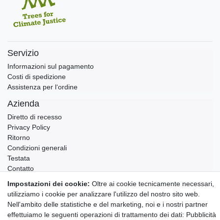
Servizio
Informazioni sul pagamento
Costi di spedizione
Assistenza per l‘ordine
Azienda
Diretto di recesso
Privacy Policy
Ritorno
Condizioni generali
Testata
Contatto
Impostazioni dei cookie:
Oltre ai cookie tecnicamente necessari,
Annullare l'ordine
utilizziamo i cookie per analizzare l'utilizzo del nostro sito web.
Notizie sui materiali Montessori e sull'educazione
Nell'ambito delle statistiche e del marketing, noi e i nostri partner
Montessori.
effettuiamo le seguenti operazioni di trattamento dei dati: Pubblicità
Informazioni settimanali gratuite