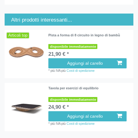
Altri prodotti interessanti...
Articoli top
Pista a forma di 8 circuito in legno di bambù
disponibile immediatamente
21,90 € *
Aggiungi al carello
*
più IVA
più
Costi di spedizione
Tavola per esercizi di equilibrio
disponibile immediatamente
24,90 € *
Aggiungi al carello
*
più IVA
più
Costi di spedizione