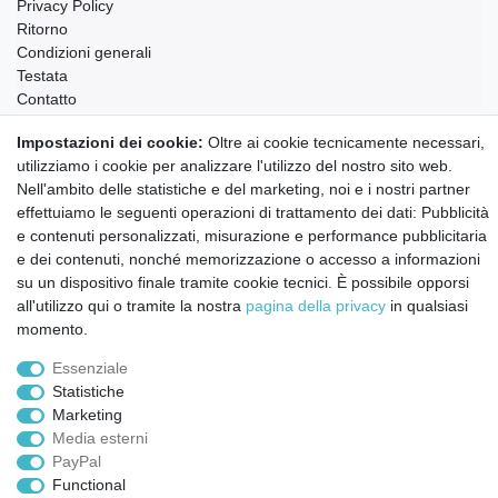
Privacy Policy
Ritorno
Condizioni generali
Testata
Contatto
Impostazioni dei cookie:
Oltre ai cookie tecnicamente necessari,
Annullare l'ordine
utilizziamo i cookie per analizzare l'utilizzo del nostro sito web.
Notizie sui materiali Montessori e sull'educazione
Nell'ambito delle statistiche e del marketing, noi e i nostri partner
Montessori.
effettuiamo le seguenti operazioni di trattamento dei dati: Pubblicità
Informazioni settimanali gratuite
e contenuti personalizzati, misurazione e performance pubblicitaria
e dei contenuti, nonché memorizzazione o accesso a informazioni
su un dispositivo finale tramite cookie tecnici. È possibile opporsi
Confermo di aver preso visione della:
policy
. Il mio accordo può essere revocato
all'utilizzo qui o tramite la nostra
pagina della privacy
in qualsiasi
in qualsiasi momento.
momento.
Iscriviti a
Essenziale
Statistiche
Marketing
© Copyright 2026 | Tutti i diritti riservati.
Media esterni
PayPal
Functional