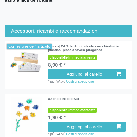
Accessori, ricambi e raccomandazioni
Confezione dell' articolo
[Pacco] 24 Schede di calcolo con chiodini in
plastica: piccola tavola pitagorica
disponibile immediatamente
8,90 € *
Aggiungi al carello
*
più IVA
più
Costi di spedizione
80 chiodini colorati
disponibile immediatamente
1,90 € *
Aggiungi al carello
*
più IVA
più
Costi di spedizione